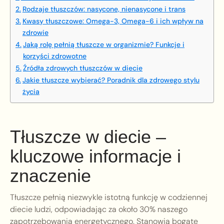
Rodzaje tłuszczów: nasycone, nienasycone i trans
Kwasy tłuszczowe: Omega-3, Omega-6 i ich wpływ na
zdrowie
Jaką rolę pełnią tłuszcze w organizmie? Funkcje i
korzyści zdrowotne
Źródła zdrowych tłuszczów w diecie
Jakie tłuszcze wybierać? Poradnik dla zdrowego stylu
życia
Tłuszcze w diecie –
kluczowe informacje i
znaczenie
Tłuszcze pełnią niezwykle istotną funkcję w codziennej
diecie ludzi, odpowiadając za około 30% naszego
zapotrzebowania energetycznego. Stanowią bogate