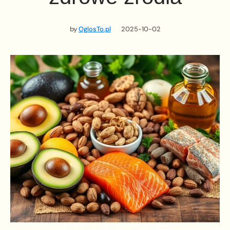
by
OglosTo.pl
2025-10-02