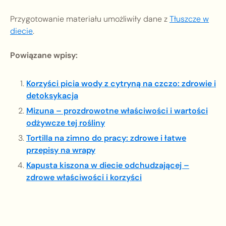
Przygotowanie materiału umożliwiły dane z
Tłuszcze w
diecie
.
Powiązane wpisy:
Korzyści picia wody z cytryną na czczo: zdrowie i
detoksykacja
Mizuna – prozdrowotne właściwości i wartości
odżywcze tej rośliny
Tortilla na zimno do pracy: zdrowe i łatwe
przepisy na wrapy
Kapusta kiszona w diecie odchudzającej –
zdrowe właściwości i korzyści