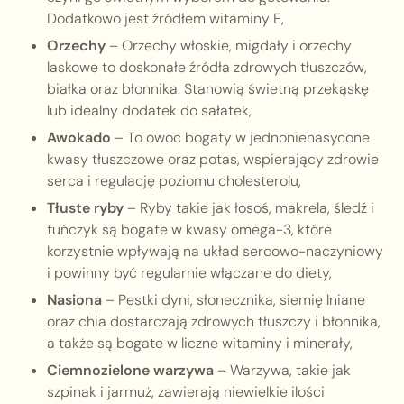
Dodatkowo jest źródłem witaminy E,
Orzechy
– Orzechy włoskie, migdały i orzechy
laskowe to doskonałe źródła zdrowych tłuszczów,
białka oraz błonnika. Stanowią świetną przekąskę
lub idealny dodatek do sałatek,
Awokado
– To owoc bogaty w jednonienasycone
kwasy tłuszczowe oraz potas, wspierający zdrowie
serca i regulację poziomu cholesterolu,
Tłuste ryby
– Ryby takie jak łosoś, makrela, śledź i
tuńczyk są bogate w kwasy omega-3, które
korzystnie wpływają na układ sercowo-naczyniowy
i powinny być regularnie włączane do diety,
Nasiona
– Pestki dyni, słonecznika, siemię lniane
oraz chia dostarczają zdrowych tłuszczy i błonnika,
a także są bogate w liczne witaminy i minerały,
Ciemnozielone warzywa
– Warzywa, takie jak
szpinak i jarmuż, zawierają niewielkie ilości