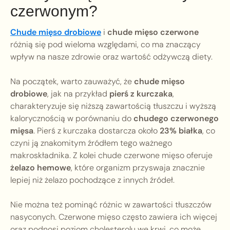
czerwonym?
Chude mięso drobiowe
i
chude mięso czerwone
różnią się pod wieloma względami, co ma znaczący
wpływ na nasze zdrowie oraz wartość odżywczą diety.
Na początek, warto zauważyć, że
chude mięso
drobiowe
, jak na przykład
pierś z kurczaka
,
charakteryzuje się niższą zawartością tłuszczu i wyższą
kalorycznością w porównaniu do
chudego czerwonego
mięsa
. Pierś z kurczaka dostarcza około
23% białka
, co
czyni ją znakomitym źródłem tego ważnego
makroskładnika. Z kolei chude czerwone mięso oferuje
żelazo hemowe
, które organizm przyswaja znacznie
lepiej niż żelazo pochodzące z innych źródeł.
Nie można też pominąć różnic w zawartości tłuszczów
nasyconych. Czerwone mięso często zawiera ich więcej
oraz podnosi poziom cholesterolu we krwi, co może