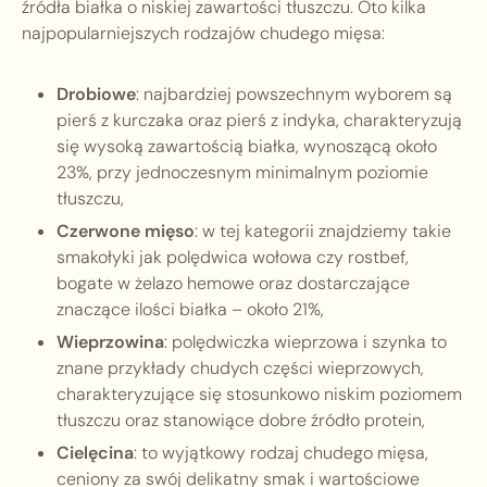
źródła białka o niskiej zawartości tłuszczu. Oto kilka
najpopularniejszych rodzajów chudego mięsa:
Drobiowe
: najbardziej powszechnym wyborem są
pierś z kurczaka oraz pierś z indyka, charakteryzują
się wysoką zawartością białka, wynoszącą około
23%, przy jednoczesnym minimalnym poziomie
tłuszczu,
Czerwone mięso
: w tej kategorii znajdziemy takie
smakołyki jak polędwica wołowa czy rostbef,
bogate w żelazo hemowe oraz dostarczające
znaczące ilości białka – około 21%,
Wieprzowina
: polędwiczka wieprzowa i szynka to
znane przykłady chudych części wieprzowych,
charakteryzujące się stosunkowo niskim poziomem
tłuszczu oraz stanowiące dobre źródło protein,
Cielęcina
: to wyjątkowy rodzaj chudego mięsa,
ceniony za swój delikatny smak i wartościowe