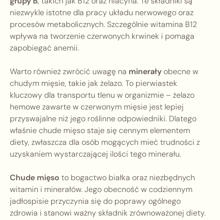
grupy B
, takich jak B12 oraz niacyna. Te składniki są
niezwykle istotne dla pracy układu nerwowego oraz
procesów metabolicznych. Szczególnie witamina B12
wpływa na tworzenie czerwonych krwinek i pomaga
zapobiegać anemii.
Warto również zwrócić uwagę na
minerały
obecne w
chudym mięsie, takie jak żelazo. To pierwiastek
kluczowy dla transportu tlenu w organizmie – żelazo
hemowe zawarte w czerwonym mięsie jest lepiej
przyswajalne niż jego roślinne odpowiedniki. Dlatego
właśnie chude mięso staje się cennym elementem
diety, zwłaszcza dla osób mogących mieć trudności z
uzyskaniem wystarczającej ilości tego minerału.
Chude mięso
to bogactwo białka oraz niezbędnych
witamin i minerałów. Jego obecność w codziennym
jadłospisie przyczynia się do poprawy ogólnego
zdrowia i stanowi ważny składnik zrównoważonej diety.