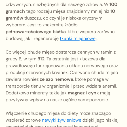
odżywczych, niezbędnych dla naszego zdrowia. W
100
gramach
tego rodzaju mięsa znajdziemy mniej niż
10
gramów
tłuszczu, co czyni je niskokalorycznym
wyborem. Jest to znakomite źródło
pełnowartościowego białka
, które wspiera zarówno
budowę, jak i regenerację
tkanki mięśniowej
.
Co więcej, chude mięso dostarcza cennych witamin z
grupy B, w tym
B12
. Ta ostatnia jest kluczowa dla
prawidłowego funkcjonowania układu nerwowego oraz
produkcji czerwonych krwinek. Czerwone chude mięso
zawiera również
żelazo hemowe
, które pomaga w
transporcie tlenu w organizmie i przeciwdziała anemii.
Dodatkowo minerały takie jak
magnez
i
cynk
mają
pozytywny wpływ na nasze ogólne samopoczucie.
Włączenie chudego mięsa do diety może znacząco
wspierać zdrowe
nawyki żywieniowe
dzięki jego niskiej
zawartości tłuszczu oraz bogatej koncentracji