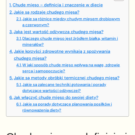
Chude mięso – definicja i znaczenie w diecie
Jakie są rodzaje chudego mięsa?
Jakie są różnice między chudym mięsem drobiowym
a czerwonym?
Jaka jest wartość odżywcza chudego mięsa?
Dlaczego chude mięso jest źródłem białka, witamin i
minerałów?
Jakie korzyści zdrowotne wynikają z spożywania
chudego mięsa?
W jaki sposób chude mięso wpływa na wagę, zdrowie
serca i samopoczucie?
Jakie są metody obróbki termicznej chudego mięsa?
Jakie są zalecane techniki gotowania i porady
dotyczące wartości odżywczej?
Jak włączyć chude mięso do swojej diety?
Jakie są porady dotyczące planowania posiłków i
równoważenia diety?