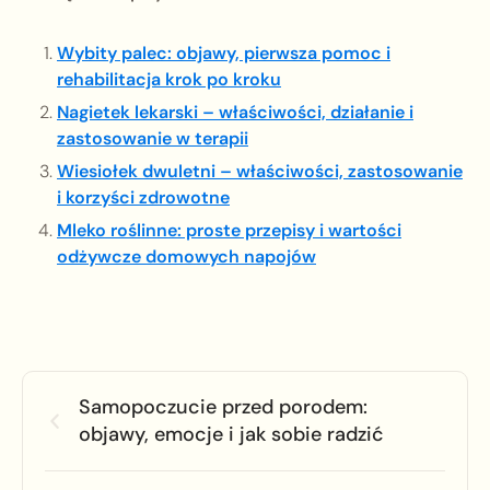
Wybity palec: objawy, pierwsza pomoc i
rehabilitacja krok po kroku
Nagietek lekarski – właściwości, działanie i
zastosowanie w terapii
Wiesiołek dwuletni – właściwości, zastosowanie
i korzyści zdrowotne
Mleko roślinne: proste przepisy i wartości
odżywcze domowych napojów
Samopoczucie przed porodem:
objawy, emocje i jak sobie radzić