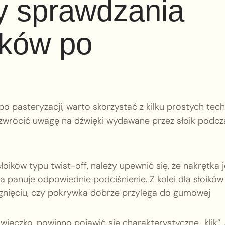
y sprawdzania
ików po
po pasteryzacji, warto skorzystać z kilku prostych tech
i zwrócić uwagę na dźwięki wydawane przez słoik podcz
ików typu twist-off, należy upewnić się, że nakrętka j
ka panuje odpowiednie podciśnienie. Z kolei dla słoików
gnięciu, czy pokrywka dobrze przylega do gumowej
wieczko, powinno pojawić się charakterystyczne „klik”. 