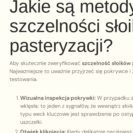
Jakie są metod
szczelności sło
pasteryzacji?
Aby skutecznie zweryfikować
szczelność słoików
Najważniejsze to uważnie przyjrzeć się pokrywce 
testowania.
Wizualna inspekcja pokrywki:
W przypadku sło
wklęsła; to jeden z sygnałów, że wewnątrz słoi
typu weck kluczowe jest sprawdzenie po osty
uszczelki.
Dźwięk kliknięcia:
Kiedy delikatnie naciśniesz 