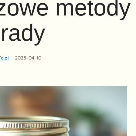
czowe metody 
rady
o.pl
2025-04-10