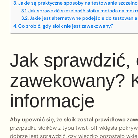
Jakie są praktyczne sposoby na testowanie szczelno
Jak sprawdzić szczelność słoika metodą na mokr
Jakie jest alternatywne podejście do testowani
Co zrobić, gdy słoik nie jest zawekowany?
Jak sprawdzić, c
zawekowany? 
informacje
Aby upewnić się, że słoik został prawidłowo za
przypadku słoików z typu twist-off wklęsła pokrywk
dobrze jest sprawdzić, czy wieczko pozostało wklę