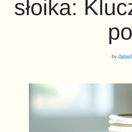
słoika: Klu
po
by
OglosT