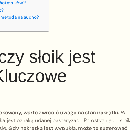
ści słoików?
o?
a metodą na sucho?
zy słoik jest
Kluczowe
wekowany, warto zwrócić uwagę na stan nakrętki.
W
a jest oznaką udanej pasteryzacji. Po ostygnięciu słoi
słe.
Gdy nakrętka jest wypukła, może to sugerować