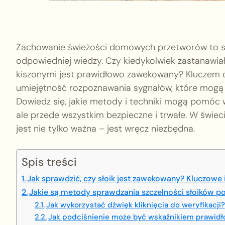
Zachowanie świeżości domowych przetworów to sztu
odpowiedniej wiedzy. Czy kiedykolwiek zastanawiał
kiszonymi jest prawidłowo zawekowany? Kluczem d
umiejętność rozpoznawania sygnałów, które mogą 
Dowiedz się, jakie metody i techniki mogą pomóc w 
ale przede wszystkim bezpieczne i trwałe. W świ
jest nie tylko ważna – jest wręcz niezbędna.
Spis treści
Jak sprawdzić, czy słoik jest zawekowany? Kluczowe
Jakie są metody sprawdzania szczelności słoików po
Jak wykorzystać dźwięk kliknięcia do weryfikacji?
Jak podciśnienie może być wskaźnikiem prawid