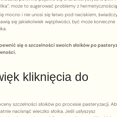
„klika”, może to sugerować problemy z hermetycznością
ię mocno i nie unosi się łatwo pod naciskiem, świadcz
awią się jakiekolwiek wątpliwości, być może konieczne
ka.
ewnić się o szczelności swoich słoików po pasteryz
wności.
ięk kliknięcia do
eny szczelności słoików po procesie pasteryzacji. Ab
tnie nacisnąć wieczko słoika. Jeśli usłyszysz