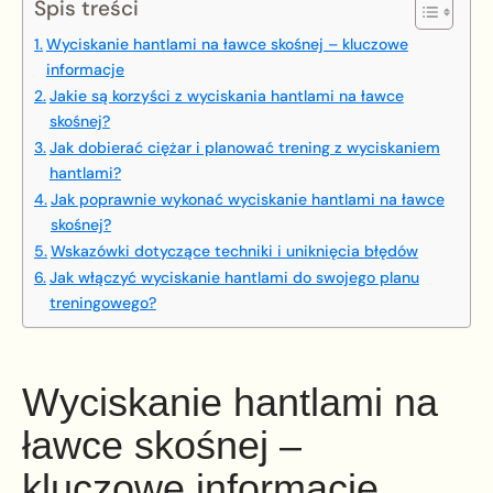
Spis treści
Wyciskanie hantlami na ławce skośnej – kluczowe
informacje
Jakie są korzyści z wyciskania hantlami na ławce
skośnej?
Jak dobierać ciężar i planować trening z wyciskaniem
hantlami?
Jak poprawnie wykonać wyciskanie hantlami na ławce
skośnej?
Wskazówki dotyczące techniki i uniknięcia błędów
Jak włączyć wyciskanie hantlami do swojego planu
treningowego?
Wyciskanie hantlami na
ławce skośnej –
kluczowe informacje