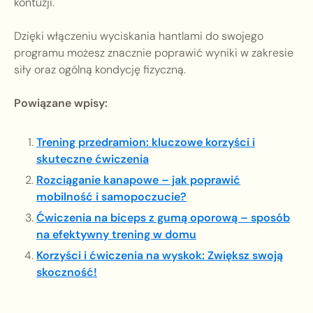
kontuzji.
Dzięki włączeniu wyciskania hantlami do swojego
programu możesz znacznie poprawić wyniki w zakresie
siły oraz ogólną kondycję fizyczną.
Powiązane wpisy:
Trening przedramion: kluczowe korzyści i
skuteczne ćwiczenia
Rozciąganie kanapowe – jak poprawić
mobilność i samopoczucie?
Ćwiczenia na biceps z gumą oporową – sposób
na efektywny trening w domu
Korzyści i ćwiczenia na wyskok: Zwiększ swoją
skoczność!