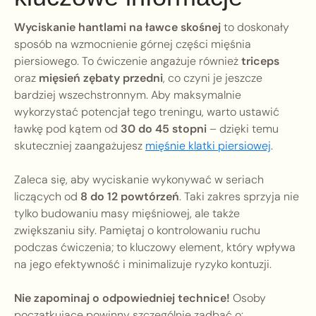
Wyciskanie hantlami na ławce skośnej
to doskonały
sposób na wzmocnienie górnej części mięśnia
piersiowego. To ćwiczenie angażuje również
triceps
oraz
mięsień zębaty przedni
, co czyni je jeszcze
bardziej wszechstronnym. Aby maksymalnie
wykorzystać potencjał tego treningu, warto ustawić
ławkę pod kątem od
30 do 45 stopni
– dzięki temu
skuteczniej zaangażujesz
mięśnie klatki piersiowej
.
Zaleca się, aby wyciskanie wykonywać w seriach
liczących od
8 do 12 powtórzeń
. Taki zakres sprzyja nie
tylko budowaniu masy mięśniowej, ale także
zwiększaniu siły. Pamiętaj o kontrolowaniu ruchu
podczas ćwiczenia; to kluczowy element, który wpływa
na jego efektywność i minimalizuje ryzyko kontuzji.
Nie zapominaj o odpowiedniej technice!
Osoby
początkujące powinny szczególnie zadbać o: