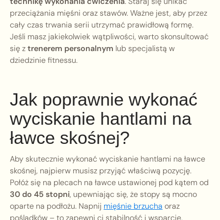
technikę wykonania ćwiczenia
. Staraj się unikać
przeciążania mięśni oraz stawów. Ważne jest, aby przez
cały czas trwania serii utrzymać prawidłową formę.
Jeśli masz jakiekolwiek wątpliwości, warto skonsultować
się z
trenerem personalnym
lub specjalistą w
dziedzinie fitnessu.
Jak poprawnie wykonać
wyciskanie hantlami na
ławce skośnej?
Aby skutecznie wykonać wyciskanie hantlami na ławce
skośnej, najpierw musisz przyjąć właściwą pozycję.
Połóż się na plecach na ławce ustawionej pod kątem od
30 do 45 stopni
, upewniając się, że stopy są mocno
oparte na podłożu. Napnij
mięśnie brzucha
oraz
pośladków – to zapewni ci stabilność i wsparcie.