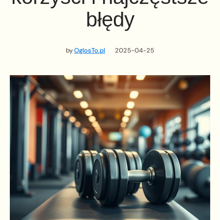
błędy
by
OglosTo.pl
2025-04-25