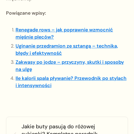
Powiązane wpisy:
Renegade rows – jak poprawnie wzmocnić
mięśnie pleców?
Uginanie przedramion ze sztangą – technika,
błędy i efektywność
Zakwasy po jodze – przyczyny, skutki i sposoby
na ulgę
Ile kalorii spala pływanie? Przewodnik po stylach
i intensywności
Jakie buty pasują do różowej