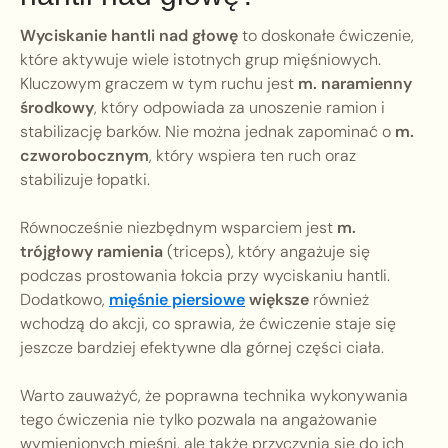
Wyciskanie hantli nad głowę
to doskonałe ćwiczenie,
które aktywuje wiele istotnych grup mięśniowych.
Kluczowym graczem w tym ruchu jest
m. naramienny
środkowy
, który odpowiada za unoszenie ramion i
stabilizację barków. Nie można jednak zapominać o
m.
czworobocznym
, który wspiera ten ruch oraz
stabilizuje łopatki.
Równocześnie niezbędnym wsparciem jest
m.
trójgłowy ramienia
(triceps), który angażuje się
podczas prostowania łokcia przy wyciskaniu hantli.
Dodatkowo,
mięśnie piersiowe
większe
również
wchodzą do akcji, co sprawia, że ćwiczenie staje się
jeszcze bardziej efektywne dla górnej części ciała.
Warto zauważyć, że poprawna technika wykonywania
tego ćwiczenia nie tylko pozwala na angażowanie
wymienionych mięśni, ale także przyczynia się do ich