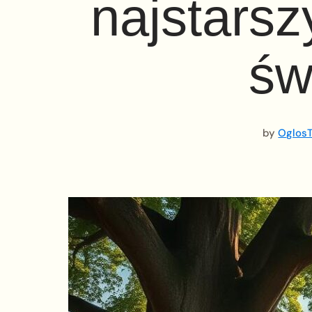
najstarsz
św
by
OglosT