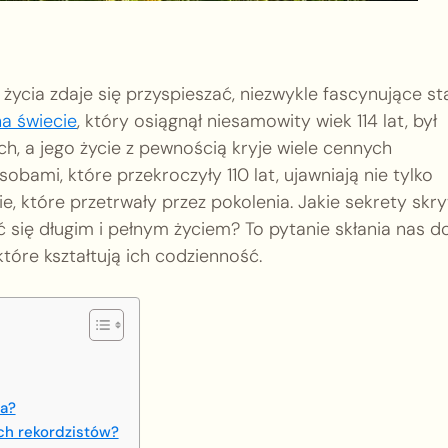
ycia zdaje się przyspieszać, niezwykle fascynujące st
na świecie
, który osiągnął niesamowity wiek 114 lat, był
h, a jego życie z pewnością kryje wiele cennych
obami, które przekroczyły 110 lat, ujawniają nie tylko
rie, które przetrwały przez pokolenia. Jakie sekrety skr
yć się długim i pełnym życiem? To pytanie skłania nas d
 które kształtują ich codzienność.
ia?
ch rekordzistów?