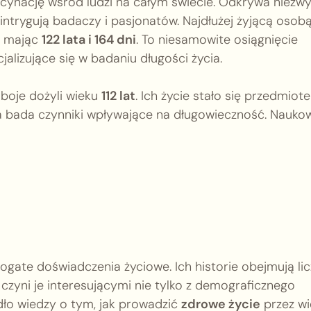
ynację wśród ludzi na całym świecie. Odkrywa niezwy
 intrygują badaczy i pasjonatów. Najdłużej żyjącą osob
ku mając
122 lata i 164 dni
. To niesamowite osiągnięcie
alizujące się w badaniu długości życia.
oboje dożyli wieku
112 lat
. Ich życie stało się przedmiot
ra bada czynniki wpływające na długowieczność. Nauko
ogate doświadczenia życiowe. Ich historie obejmują li
czyni je interesującymi nie tylko z demograficznego
dło wiedzy o tym, jak prowadzić
zdrowe życie
przez wi