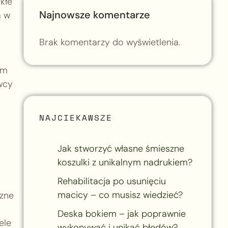
kłe
Najnowsze komentarze
ą w
Brak komentarzy do wyświetlenia.
em
wcy
NAJCIEKAWSZE
Jak stworzyć własne śmieszne
koszulki z unikalnym nadrukiem?
Rehabilitacja po usunięciu
macicy – co musisz wiedzieć?
czne
Deska bokiem – jak poprawnie
ele
wykonywać i unikać błędów?