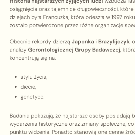
Historia najstarszych żyjących ludzi
wzbudza fasc
osiągnięcia oraz tajemnice długowieczności, które
dziejach była Francuzka, która odeszła w 1997 ro
zostało potwierdzone przez różne organizacje specj
Obecnie rekordy dzierżą
Japonka
i
Brazylijczyk
, 
analizy
Gerontologicznej Grupy Badawczej
, któ
koncentrują się na:
stylu życia,
diecie,
genetyce.
Badania pokazują, że najstarsze osoby posiadają b
wydarzenia historyczne oraz zmiany społeczne, co 
punktu widzenia. Ponadto stanowią one cenne źró