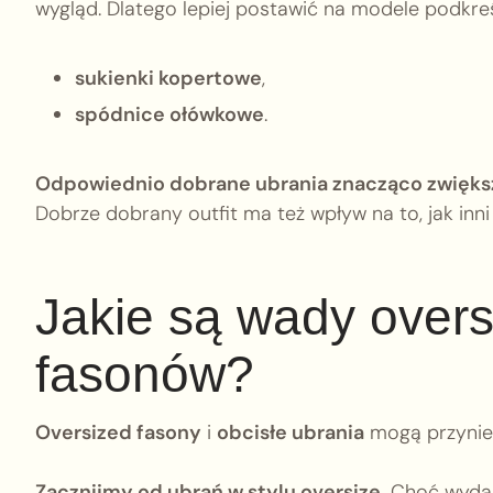
wygląd. Dlatego lepiej postawić na modele podkreśla
sukienki kopertowe
,
spódnice ołówkowe
.
Odpowiednio dobrane ubrania znacząco zwięks
Dobrze dobrany outfit ma też wpływ na to, jak inni
Jakie są wady oversi
fasonów?
Oversized fasony
i
obcisłe ubrania
mogą przynieś
Zacznijmy od ubrań w stylu oversize.
Choć wydają