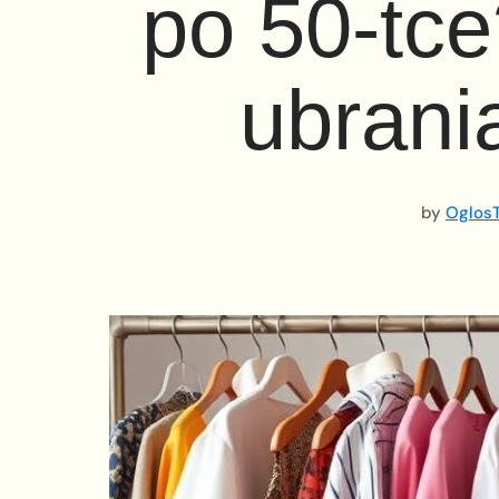
po 50-tc
ubrani
by
OglosT