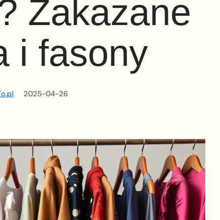
e? Zakazane
a i fasony
o.pl
2025-04-26