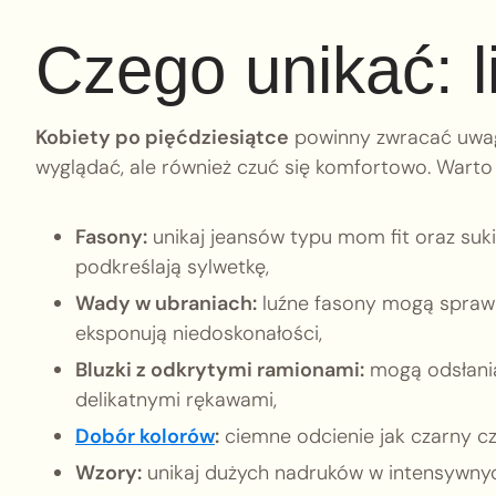
Czego unikać: l
Kobiety po pięćdziesiątce
powinny zwracać uwag
wyglądać, ale również czuć się komfortowo. Warto
Fasony:
unikaj jeansów typu mom fit oraz suk
podkreślają sylwetkę,
Wady w ubraniach:
luźne fasony mogą sprawi
eksponują niedoskonałości,
Bluzki z odkrytymi ramionami:
mogą odsłaniać
delikatnymi rękawami,
Dobór kolorów
:
ciemne odcienie jak czarny c
Wzory:
unikaj dużych nadruków w intensywnyc