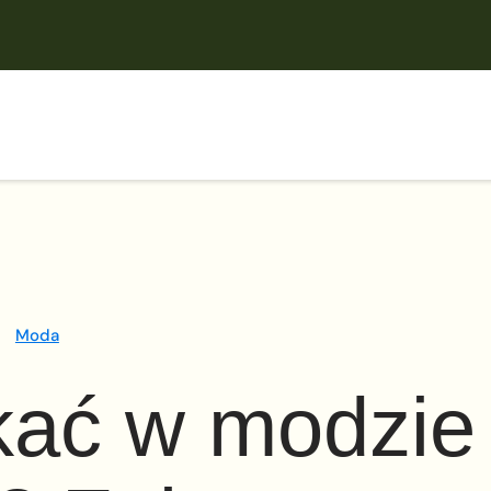
Moda
kać w modzie