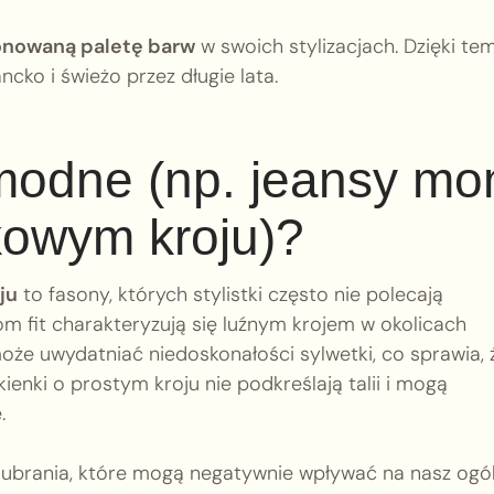
tonowaną paletę barw
w swoich stylizacjach. Dzięki te
cko i świeżo przez długie lata.
emodne (np. jeansy m
łkowym kroju)?
ju
to fasony, których stylistki często nie polecają
m fit charakteryzują się luźnym krojem w okolicach
 może uwydatniać niedoskonałości sylwetki, co sprawia, 
ienki o prostym kroju nie podkreślają talii i mogą
.
e ubrania, które mogą negatywnie wpływać na nasz ogó