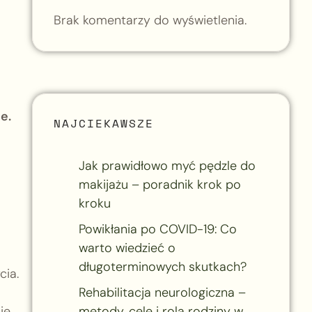
Brak komentarzy do wyświetlenia.
e.
NAJCIEKAWSZE
Jak prawidłowo myć pędzle do
makijażu – poradnik krok po
kroku
Powikłania po COVID-19: Co
warto wiedzieć o
długoterminowych skutkach?
cia.
Rehabilitacja neurologiczna –
ię
metody, cele i rola rodziny w