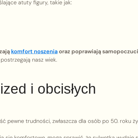
jące atuty figury, takie jak:
zają
komfort noszenia
oraz poprawiają samopoczuci
 postrzegają nasz wiek.
zed i obcisłych
ć pewne trudności, zwłaszcza dla osób po 50. roku ży
 się komfortowe, mogą sprawić, że sylwetka wydaje s