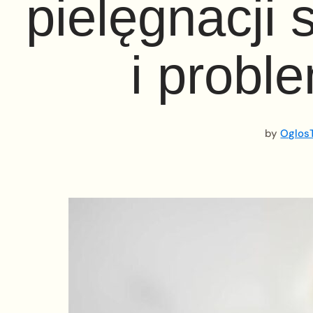
pielęgnacji 
i probl
by
OglosT