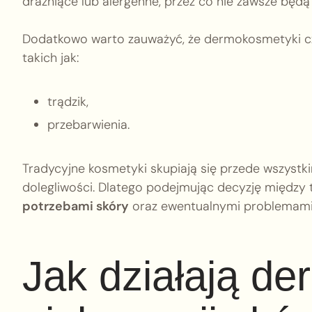
drażniące lub alergenne, przez co nie zawsze będ
Dodatkowo warto zauważyć, że dermokosmetyki czę
takich jak:
trądzik,
przebarwienia.
Tradycyjne kosmetyki skupiają się przede wszystki
dolegliwości. Dlatego podejmując decyzję między 
potrzebami skóry
oraz ewentualnymi problemami
Jak działają d