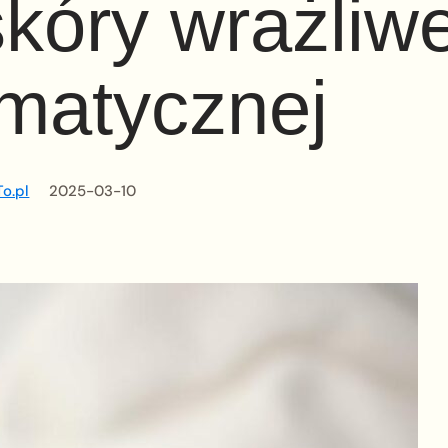
skóry wrażliwe
ematycznej
o.pl
2025-03-10