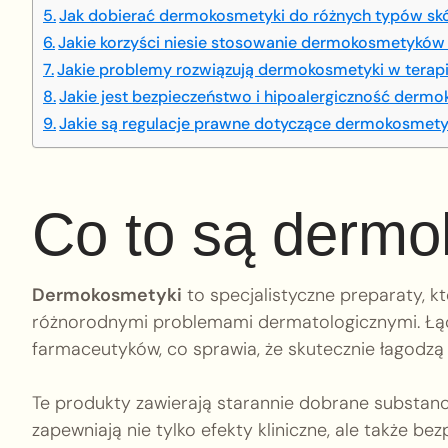
Jak dobierać dermokosmetyki do różnych typów sk
Jakie korzyści niesie stosowanie dermokosmetyków 
Jakie problemy rozwiązują dermokosmetyki w terapi
Jakie jest bezpieczeństwo i hipoalergiczność der
Jakie są regulacje prawne dotyczące dermokosmetykó
Co to są dermo
Dermokosmetyki
to specjalistyczne preparaty, k
różnorodnymi problemami dermatologicznymi. Łąc
farmaceutyków, co sprawia, że skutecznie łagodzą 
Te produkty zawierają starannie dobrane substan
zapewniają nie tylko efekty kliniczne, ale także b