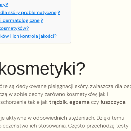
óry?
dla skóry problematycznej?
i dermatologicznej?
mokosmetyków?
w i ich kontrola jakości?
kosmetyki?
tóre są dedykowane pielęgnacji skóry, zwłaszcza dla os
zą w sobie cechy zarówno kosmetyków, jak i
schorzenia takie jak
trądzik
,
egzema
czy
łuszczyca
.
cje aktywne w odpowiednich stężeniach. Dzięki temu
ezpieczeństwo ich stosowania. Często przechodzą testy