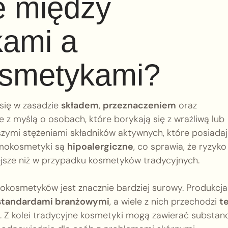
e między
ami a
osmetykami?
się w zasadzie
składem
,
przeznaczeniem
oraz
e z myślą o osobach, które borykają się z wrażliwą lub
zymi stężeniami składników aktywnych, które posiada
rmokosmetyki są
hipoalergiczne
, co sprawia, że ryzyko
iejsze niż w przypadku kosmetyków tradycyjnych.
kosmetyków jest znacznie bardziej surowy. Produkcja
standardami branżowymi
, a wiele z nich przechodzi
t
Z kolei tradycyjne kosmetyki mogą zawierać substan