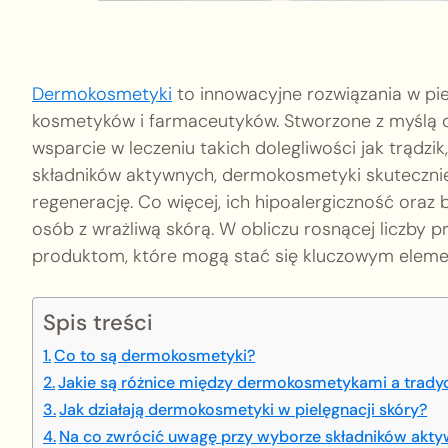
Dermokosmetyki
to innowacyjne rozwiązania w piel
kosmetyków i farmaceutyków. Stworzone z myślą o 
wsparcie w leczeniu takich dolegliwości jak trądzi
składników aktywnych, dermokosmetyki skutecznie 
regenerację. Co więcej, ich hipoalergiczność oraz
osób z wrażliwą skórą. W obliczu rosnącej liczby p
produktom, które mogą stać się kluczowym elemen
Spis treści
Co to są dermokosmetyki?
Jakie są różnice między dermokosmetykami a trad
Jak działają dermokosmetyki w pielęgnacji skóry?
Na co zwrócić uwagę przy wyborze składników ak