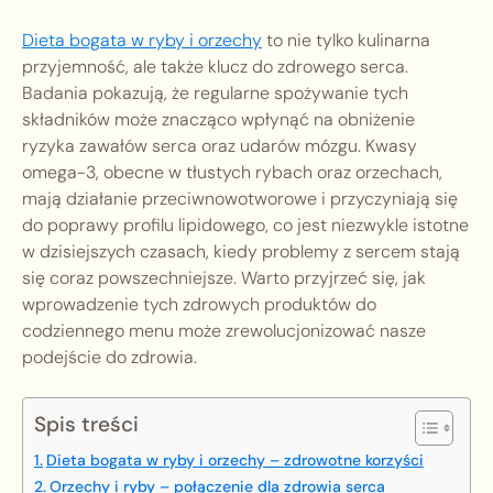
Dieta bogata w ryby i orzechy
to nie tylko kulinarna
przyjemność, ale także klucz do zdrowego serca.
Badania pokazują, że regularne spożywanie tych
składników może znacząco wpłynąć na obniżenie
ryzyka zawałów serca oraz udarów mózgu. Kwasy
omega-3, obecne w tłustych rybach oraz orzechach,
mają działanie przeciwnowotworowe i przyczyniają się
do poprawy profilu lipidowego, co jest niezwykle istotne
w dzisiejszych czasach, kiedy problemy z sercem stają
się coraz powszechniejsze. Warto przyjrzeć się, jak
wprowadzenie tych zdrowych produktów do
codziennego menu może zrewolucjonizować nasze
podejście do zdrowia.
Spis treści
Dieta bogata w ryby i orzechy – zdrowotne korzyści
Orzechy i ryby – połączenie dla zdrowia serca