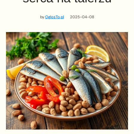
by
OglosTo.pl
2025-04-08