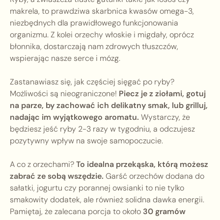
makrela, to prawdziwa skarbnica kwasów omega-3,
niezbędnych dla prawidłowego funkcjonowania
organizmu. Z kolei orzechy włoskie i migdały, oprócz
błonnika, dostarczają nam zdrowych tłuszczów,
wspierając nasze serce i mózg.
Zastanawiasz się, jak częściej sięgać po ryby?
Możliwości są nieograniczone!
Piecz je z ziołami, gotuj
na parze, by zachować ich delikatny smak, lub grilluj,
nadając im wyjątkowego aromatu.
Wystarczy, że
będziesz jeść ryby 2-3 razy w tygodniu, a odczujesz
pozytywny wpływ na swoje samopoczucie.
A co z orzechami?
To idealna przekąska, którą możesz
zabrać ze sobą wszędzie.
Garść orzechów dodana do
sałatki, jogurtu czy porannej owsianki to nie tylko
smakowity dodatek, ale również solidna dawka energii.
Pamiętaj, że zalecana porcja to około
30 gramów