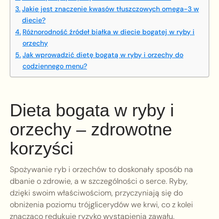
Jakie jest znaczenie kwasów tłuszczowych omega-3 w
diecie?
Różnorodność źródeł białka w diecie bogatej w ryby i
orzechy
Jak wprowadzić dietę bogatą w ryby i orzechy do
codziennego menu?
Dieta bogata w ryby i
orzechy – zdrowotne
korzyści
Spożywanie ryb i orzechów to doskonały sposób na
dbanie o zdrowie, a w szczególności o serce. Ryby,
dzięki swoim właściwościom, przyczyniają się do
obniżenia poziomu trójglicerydów we krwi, co z kolei
znacząco redukuje ryzyko wystąpienia zawału.