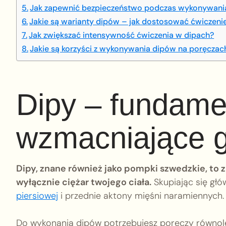
Jak zapewnić bezpieczeństwo podczas wykonywania 
Jakie są warianty dipów – jak dostosować ćwiczen
Jak zwiększać intensywność ćwiczenia w dipach?
Jakie są korzyści z wykonywania dipów na poręczac
Dipy – fundame
wzmacniające gó
Dipy, znane również jako pompki szwedzkie, to 
wyłącznie ciężar twojego ciała.
Skupiając się głó
piersiowej
i przednie aktony mięśni naramiennych.
Do wykonania dipów potrzebujesz poręczy równole