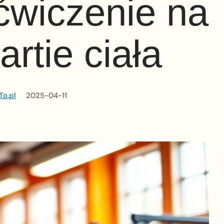
ćwiczenie na
artie ciała
To.pl
2025-04-11