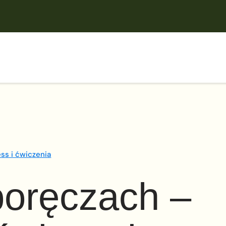
ess i ćwiczenia
poręczach –