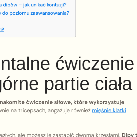
dipów – jak unikać kontuzji?
ie do poziomu zaawansowania?
h?
ntalne ćwiczenie
rne partie ciała
znakomite ćwiczenie siłowe, które wykorzystuje
wnie na tricepsach, angażuje również
mięśnie klatki
głych, ale możesz je zastąpić dwoma krzesłami.
Dipy 