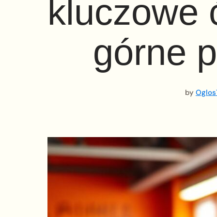
kluczowe 
górne p
by
Oglos