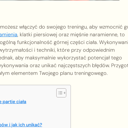
re możesz włączyć do swojego treningu, aby wzmocnić g
ramienia
, klatki piersiowej oraz mięśnie naramienne, to
ia ogólną funkcjonalność górnej części ciała. Wykonywan
wytrzymałości i techniki, które przy odpowiednim
Jednak, aby maksymalnie wykorzystać potencjał tego
ykonywania oraz unikać najczęstszych błędów. Przygot
stałym elementem Twojego planu treningowego.
partie ciała
ów i jak ich unikać?