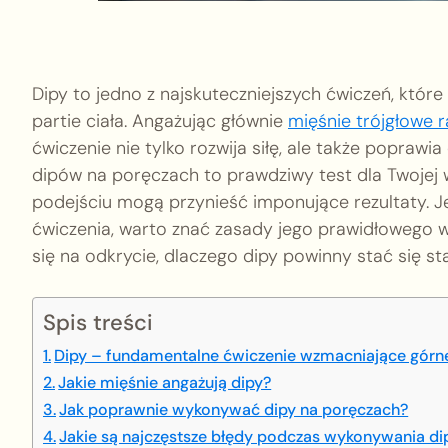
Dipy to jedno z najskuteczniejszych ćwiczeń, któ
partie ciała. Angażując głównie
mięśnie trójgłowe 
ćwiczenie nie tylko rozwija siłę, ale także popraw
dipów na poręczach to prawdziwy test dla Twojej 
podejściu mogą przynieść imponujące rezultaty. 
ćwiczenia, warto znać zasady jego prawidłowego w
się na odkrycie, dlaczego dipy powinny stać się 
Spis treści
Dipy – fundamentalne ćwiczenie wzmacniające górne 
Jakie mięśnie angażują dipy?
Jak poprawnie wykonywać dipy na poręczach?
Jakie są najczęstsze błędy podczas wykonywania dip