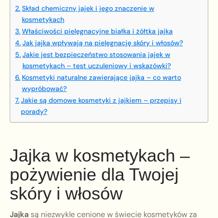
Skład chemiczny jajek i jego znaczenie w
kosmetykach
Właściwości pielęgnacyjne białka i żółtka jajka
Jak jajka wpływają na pielęgnację skóry i włosów?
Jakie jest bezpieczeństwo stosowania jajek w
kosmetykach – test uczuleniowy i wskazówki?
Kosmetyki naturalne zawierające jajka – co warto
wypróbować?
Jakie są domowe kosmetyki z jajkiem – przepisy i
porady?
Jajka w kosmetykach –
pożywienie dla Twojej
skóry i włosów
Jajka
są niezwykle cenione w świecie kosmetyków za