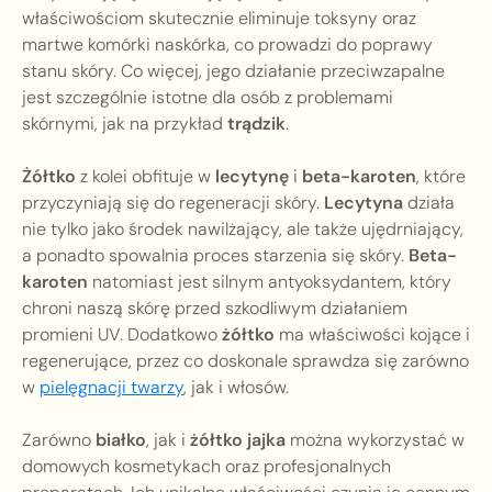
właściwościom skutecznie eliminuje toksyny oraz
martwe komórki naskórka, co prowadzi do poprawy
stanu skóry. Co więcej, jego działanie przeciwzapalne
jest szczególnie istotne dla osób z problemami
skórnymi, jak na przykład
trądzik
.
Żółtko
z kolei obfituje w
lecytynę
i
beta-karoten
, które
przyczyniają się do regeneracji skóry.
Lecytyna
działa
nie tylko jako środek nawilżający, ale także ujędrniający,
a ponadto spowalnia proces starzenia się skóry.
Beta-
karoten
natomiast jest silnym antyoksydantem, który
chroni naszą skórę przed szkodliwym działaniem
promieni UV. Dodatkowo
żółtko
ma właściwości kojące i
regenerujące, przez co doskonale sprawdza się zarówno
w
pielęgnacji twarzy
, jak i włosów.
Zarówno
białko
, jak i
żółtko jajka
można wykorzystać w
domowych kosmetykach oraz profesjonalnych