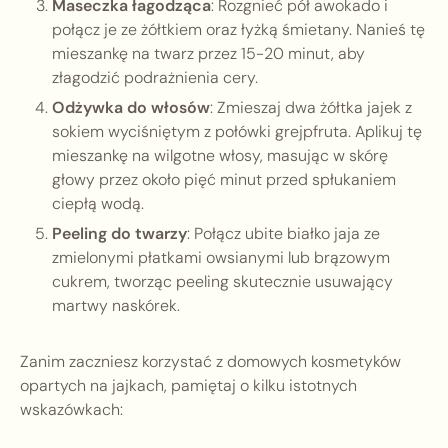
Maseczka łagodząca
: Rozgnieć pół awokado i
połącz je ze żółtkiem oraz łyżką śmietany. Nanieś tę
mieszankę na twarz przez 15-20 minut, aby
złagodzić podrażnienia cery.
Odżywka do włosów
: Zmieszaj dwa żółtka jajek z
sokiem wyciśniętym z połówki grejpfruta. Aplikuj tę
mieszankę na wilgotne włosy, masując w skórę
głowy przez około pięć minut przed spłukaniem
ciepłą wodą.
Peeling do twarzy
: Połącz ubite białko jaja ze
zmielonymi płatkami owsianymi lub brązowym
cukrem, tworząc peeling skutecznie usuwający
martwy naskórek.
Zanim zaczniesz korzystać z domowych kosmetyków
opartych na jajkach, pamiętaj o kilku istotnych
wskazówkach: