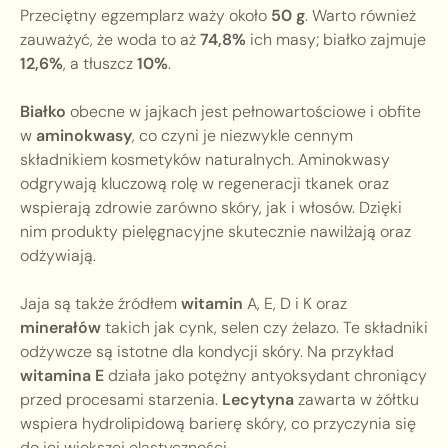
Przeciętny egzemplarz waży około
50 g
. Warto również
zauważyć, że woda to aż
74,8%
ich masy; białko zajmuje
12,6%
, a tłuszcz
10%
.
Białko
obecne w jajkach jest pełnowartościowe i obfite
w
aminokwasy
, co czyni je niezwykle cennym
składnikiem kosmetyków naturalnych. Aminokwasy
odgrywają kluczową rolę w regeneracji tkanek oraz
wspierają zdrowie zarówno skóry, jak i włosów. Dzięki
nim produkty pielęgnacyjne skutecznie nawilżają oraz
odżywiają.
Jaja są także źródłem
witamin
A, E, D i K oraz
minerałów
takich jak cynk, selen czy żelazo. Te składniki
odżywcze są istotne dla kondycji skóry. Na przykład
witamina E
działa jako potężny antyoksydant chroniący
przed procesami starzenia.
Lecytyna
zawarta w żółtku
wspiera hydrolipidową barierę skóry, co przyczynia się
do jej większej elastyczności.