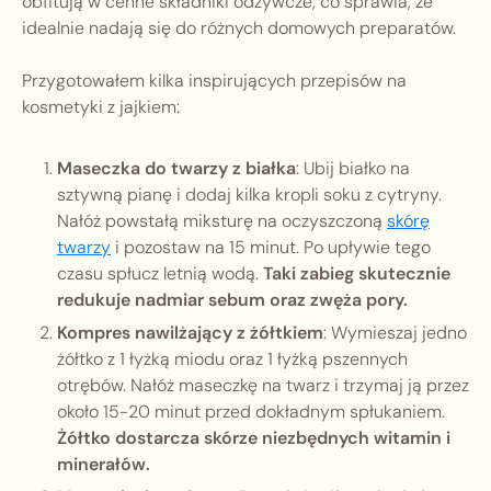
obfitują w cenne składniki odżywcze, co sprawia, że
idealnie nadają się do różnych domowych preparatów.
Przygotowałem kilka inspirujących przepisów na
kosmetyki z jajkiem:
Maseczka do twarzy z białka
: Ubij białko na
sztywną pianę i dodaj kilka kropli soku z cytryny.
Nałóż powstałą miksturę na oczyszczoną
skórę
twarzy
i pozostaw na 15 minut. Po upływie tego
czasu spłucz letnią wodą.
Taki zabieg skutecznie
redukuje nadmiar sebum oraz zwęża pory.
Kompres nawilżający z żółtkiem
: Wymieszaj jedno
żółtko z 1 łyżką miodu oraz 1 łyżką pszennych
otrębów. Nałóż maseczkę na twarz i trzymaj ją przez
około 15-20 minut przed dokładnym spłukaniem.
Żółtko dostarcza skórze niezbędnych witamin i
minerałów.