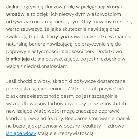
Jajka
odgrywają kluczową rolę w pielęgnacji
skóry
i
włosów
, a to dzięki ich niezwykłym właściwościom
odżywczym oraz regenerującym. Gdy mówimy o skórze,
warto zauważyć, że jajka skutecznie nawilżają oraz
zwalczają trądzik.
Lecytyna
zawarta w żółtku wzmacnia
naturalną barierę nawilżającą, co przyczynia się do
poprawy elastyczności i gładkości cery. Dodatkowo,
białko jaja
działa oczyszczająco, co jest niezbędne w
walce z niedoskonałościami.
Jeśli chodzi o włosy, składniki odżywcze dostarczane
przez jajka są nieocenione. Żółtko potrafi przywrócić
blask oraz elastyczność pasm, co jest szczególnie
ważne dla włosów farbowanych czy zniszczonych. Ich
nawilżające właściwości mogą znacząco poprawić
kondycję i wygląd fryzury. Regularne stosowanie masek
na bazie jajek przynosi widoczne rezultaty — zdrowe i
lśniące włosy
stają się rzeczywistością.