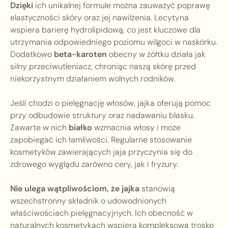
Dzięki
ich unikalnej formule można zauważyć poprawę
elastyczności skóry oraz jej nawilżenia. Lecytyna
wspiera barierę hydrolipidową, co jest kluczowe dla
utrzymania odpowiedniego poziomu wilgoci w naskórku.
Dodatkowo
beta-karoten
obecny w żółtku działa jak
silny przeciwutleniacz, chroniąc naszą skórę przed
niekorzystnym działaniem wolnych rodników.
Jeśli chodzi o pielęgnację włosów, jajka oferują pomoc
przy odbudowie struktury oraz nadawaniu blasku.
Zawarte w nich
białko
wzmacnia włosy i może
zapobiegać ich łamliwości. Regularne stosowanie
kosmetyków zawierających jaja przyczynia się do
zdrowego wyglądu zarówno cery, jak i fryzury.
Nie ulega wątpliwościom, że jajka
stanowią
wszechstronny składnik o udowodnionych
właściwościach pielęgnacyjnych. Ich obecność w
naturalnych kosmetykach wspiera kompleksową troskę