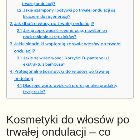
trwałej ondulacji?
Jakie szampony i odżywki po trwałej ondulacji są
kluczem do regeneracji?
Jak dbać o włosy po trwałej ondulacji?
Jak przeprowadzić regenerację, nawilżenie i
podkreślenie skrętu loków?
Jakie składniki wspierają zdrowie włosów po trwałej
ondulacji?
Jakie są właściwości i korzyści D-pantenolu i
ekstraktu z bambusa?
Profesjonalne kosmetyki do włosów po trwałej
ondulacji
Dlaczego warto wybierać profesjonalne produkty
fryzjerskie?
Kosmetyki do włosów po
trwałej ondulacji – co