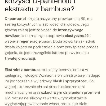
korzyści D-pantenolu i
ekstraktu z bambusa?
D-pantenol
, często nazywany prowitaminą B5, ma
szereg korzystnych właściwości dla włosów. Jego
główną zaletą jest zdolność do
intensywnego
nawilżania
, co znacząco poprawia
elastyczność
i
wspiera
regenerację
pasm. Dodatkowo, ten składnik
działa kojąco na podrażnienia oraz przyspiesza proces
gojenia, co jest szczególnie istotne po wykonaniu
trwałej ondulacji
.
Ekstrakt z bambusa
to kolejny cenny element w
pielęgnacji włosów. Wzmacnia on ich strukturę, nadając
im jednocześnie wyjątkowy
blask
i
sprężystość
. Co
więcej, skutecznie chroni przed uszkodzeniami
mechanicznymi oraz
szkodliwym działaniem promieni
UV
. Naturalne silikony zawarte w tym ekstrakcie
wygładzają powierzchnię włosa, redukując efekt