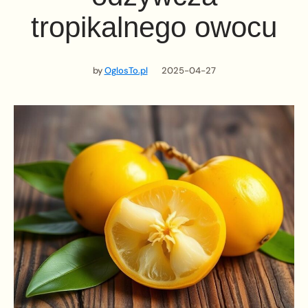
tropikalnego owocu
by
OglosTo.pl
2025-04-27