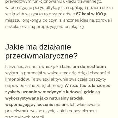
prawidłowym funkcjonowaniu układu trawiennego,
wspomagając perystaltykę jelit i regulując poziom cukru
we krwi. A wszystko to przy zaledwie
67 kcal w 100 g
miąższu longkongu, co czyni z lanzones idealną, zdrową i
niskokaloryczną propozycję na przekąskę.
Jakie ma działanie
przeciwmalaryczne?
Lanzones, znane również jako
Lansium domesticum
,
wykazują potencjał w walce z malarią dzięki obecności
limonoidów
. Te związki aktywnie zwalczają pasożyty
odpowiedzialne za tę chorobę.
W rezultacie, lanzones
zyskały uznanie w medycynie ludowej, gdzie są
wykorzystywane jako naturalny środek
wspomagający leczenie malarii.
Ich właściwości
przeciwmalaryczne czynią z nich cenny element
tradycyjnych terapii.