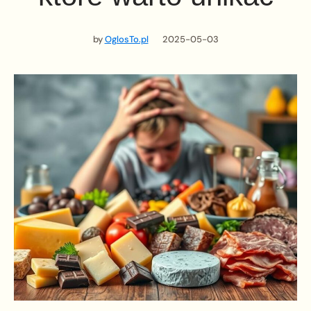
by
OglosTo.pl
2025-05-03