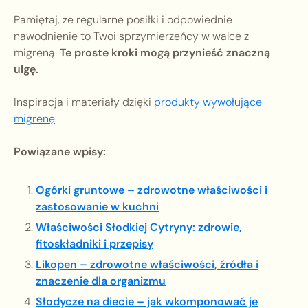
Pamiętaj, że regularne posiłki i odpowiednie
nawodnienie to Twoi sprzymierzeńcy w walce z
migreną.
Te proste kroki mogą przynieść znaczną
ulgę.
Inspiracja i materiały dzięki
produkty wywołujące
migrenę
.
Powiązane wpisy:
Ogórki gruntowe – zdrowotne właściwości i
zastosowanie w kuchni
Właściwości Słodkiej Cytryny: zdrowie,
fitoskładniki i przepisy
Likopen – zdrowotne właściwości, źródła i
znaczenie dla organizmu
Słodycze na diecie – jak wkomponować je