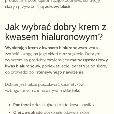
produkt ma potencjał znacząco poprawić kondycję
skóry i przywrócić jej
zdrowy blask
.
Jak wybrać dobry krem z
kwasem hialuronowym?
Wybierając krem z kwasem hialuronowym
, warto
zwrócić uwagę na jego skład oraz stężenie. Dobrym
wyborem są produkty zawierające
małocząsteczkowy
kwas hialuronowy
, ponieważ lepiej penetruje on skórę,
co prowadzi do
intensywnego nawilżenia
.
Dobrze jest także poszukiwać kosmetyków
wzbogaconych o inne aktywne składniki:
Pantenol
działa kojąco i dodatkowo nawilża,
Olej z awokado
doskonale odżywia skórę.