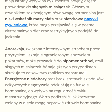
mają istotny wpływ na cykl menstruacyjny, często
prowadząc do
skąpych miesiączek
. Głównym
czynnikiem zakłócającym równowagę hormonalną jest
niski wskaźnik masy ciała
oraz
niezdrowe
nawyki
żywieniowe
, które mogą przejawiać się w postaci
ekstremalnych diet oraz restrykcyjnych podejść do
jedzenia.
Anoreksja
, związana z intensywnym strachem przed
przytyciem i skrajnie ograniczonym spożyciem
pokarmów, może prowadzić do
hipomenorrhoei
, czyli
skąpych miesiączek. W najcięższych przypadkach
skutkuje to całkowitym zanikiem menstruacji.
Energiczne niedobory
oraz brak istotnych składników
odżywczych negatywnie oddziałują na funkcje
hormonalne, co wpływa na regularność cyklu
menstruacyjnego. Warto podkreślić, jak korzystne
zmiany w diecie mogą poprawić zdrowie hormonalne.