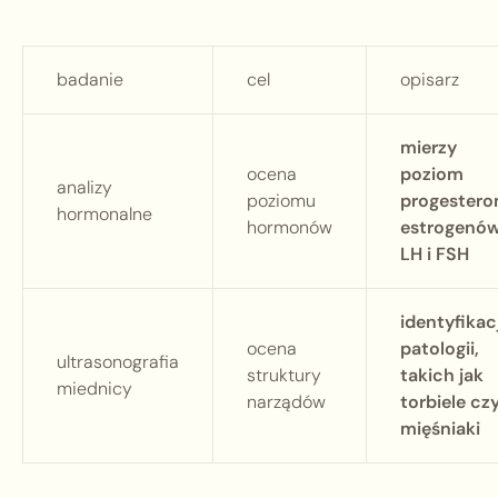
badanie
cel
opisarz
mierzy
ocena
poziom
analizy
poziomu
progestero
hormonalne
hormonów
estrogenów
LH i FSH
identyfikac
ocena
patologii,
ultrasonografia
struktury
takich jak
miednicy
narządów
torbiele cz
mięśniaki