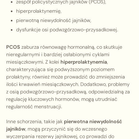
zespół policystycznych jajników (PCOS),
hiperprolaktynemię,
pierwotną niewydolność jajników,
dysfunkcje osi podwzgórzowo-przysadkowej.
PCOS
zaburza równowagę hormonalną, co skutkuje
nieregularnymi i bardziej osłabionymi cyklami
miesiączkowymi. Z kolei
hiperprolaktynemia
,
charakteryzująca się podwyższonym poziomem
prolaktyny, również może prowadzić do zmniejszenia
ilości krwawień miesiączkowych. Dodatkowo, problemy
z osią podwzgórzowo-przysadkową, odpowiedzialną za
regulację kluczowych hormonów, mogą utrudniać
regularność menstruacji.
Inne schorzenia, takie jak
pierwotna niewydolność
jajników
, mogą przyczynić się do wczesnego
wyczerpania rezerwy jajnikowej, co prowadzi do