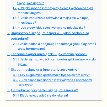
skąpej miesiączki?
2. W jaki sposób intensywny trening wpływa na cykl
menstruacyjny?
3. Jakie zaburzenia odżywiania mają rolę w skąpej
miesiączce?
4. Jak przewlekły stres wpływa na miesiączkę?
Diagnostyka skąpej miesiączki – jakie badania są
potrzebne?
1. Jakie badania obejmują konsultacja ginekologiczna i
testy hormonalne?
Leczenie skąpej miesiączki – jak można pomóc?
1. Jakie są możliwości hormonoterapii i zmiany w stylu
życia?
Skąpa miesiączka a inne stany zdrowotne
1. Czy skąpa miesiączka może być objawem ciąży?
2. Jak skąpa miesiączka jest związana z chorobami
tarczycy?
Co zrobić w przypadku skąpej miesiączki?
1. Kiedy należy udać się do lekarza?