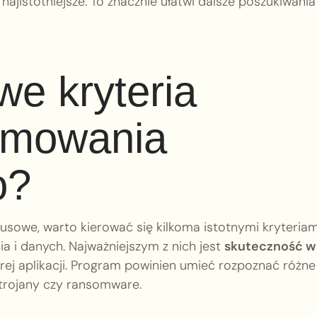
 najistotniejsze. To znacznie ułatwi dalsze poszukiwania
we kryteria
amowania
o?
owe, warto kierować się kilkoma istotnymi kryteriam
 i danych. Najważniejszym z nich jest
skuteczność w
ej aplikacji. Program powinien umieć rozpoznać różne
 trojany czy ransomware.