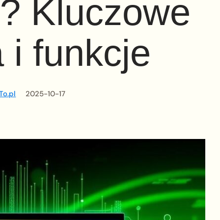
s? Kluczowe
a i funkcje
To.pl
2025-10-17