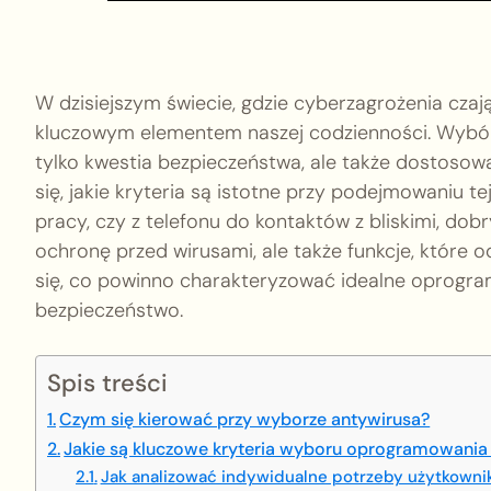
W dzisiejszym świecie, gdzie cyberzagrożenia czaj
kluczowym elementem naszej codzienności. Wybó
tylko kwestia bezpieczeństwa, ale także dostosow
się, jakie kryteria są istotne przy podejmowaniu te
pracy, czy z telefonu do kontaktów z bliskimi, dob
ochronę przed wirusami, ale także funkcje, które 
się, co powinno charakteryzować idealne oprogr
bezpieczeństwo.
Spis treści
Czym się kierować przy wyborze antywirusa?
Jakie są kluczowe kryteria wyboru oprogramowani
Jak analizować indywidualne potrzeby użytkown