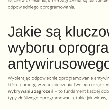
najpierw określenie, które zagrożenia są dla Ciebie
odpowiedniego oprogramowania.
Jakie są kluczo
wyboru oprogr
antywirusoweg
Wybierając odpowiednie oprogramowanie antywirus
które pomogą w zabezpieczeniu Twojego urządzenia
wykrywaniu zagrożeń
– to fundament każdej dobr
typy złośliwego oprogramowania, takie jak wirusy,