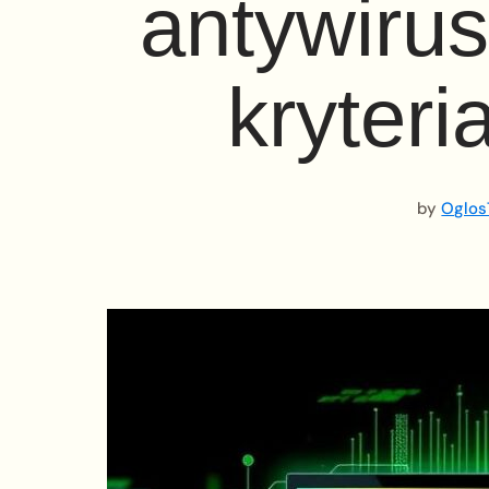
antywiru
kryteri
by
Oglos