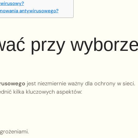
ywirusowy?
amowania antywirusowego?
wać przy wyborz
irusowego
jest niezmiernie ważny dla ochrony w sieci.
ędnić kilka kluczowych aspektów:
agrożeniami.