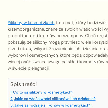
Silikony w kosmetykach
to temat, który budzi wiel
krzemoorganiczne, znane ze swoich właściwości wy
produktach, od kremów po szampony. Choć często 
pokazują, że silikony mogą przynieść wiele korzyś
przed utratą wilgoci. Zrozumienie ich działania
wyborów kosmetycznych, które będą odpowiadały
więcej osób zwraca uwagę na skład kosmetyków, si
w świecie pielęgnacji.
Spis treści
Co to są silikony w kosmetykach?
Jakie są właściwości silikonów i ich działanie?
Jakie są rodzaje silikonów w kosmetykach?