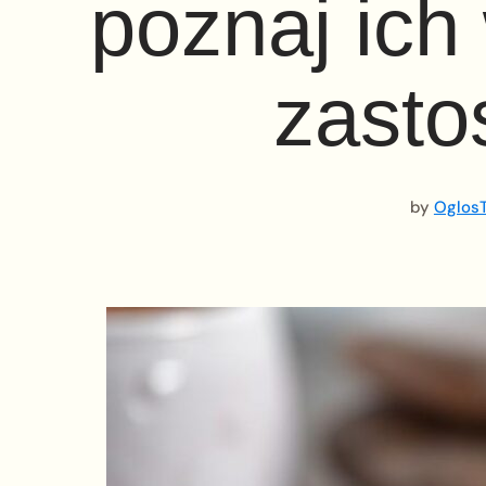
poznaj ich
zasto
by
OglosT