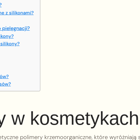
?
ne z silikonami?
 pielęgnacji?
likony?
silikony?
ków?
osów?
ony w kosmetykac
tyczne polimery krzemoorganiczne, które wyróżniają s