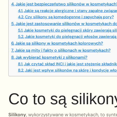
Jakie jest bezpieczeństwo silikonów w kosmetykach
Jakie są reakcje alergiczne i stany zapalne związa
Czy silikony są komedogenne i zapychają pory?
Jakie jest zastosowanie silikonów w kosmetykach do
Jakie kosmetyki do pielęgnacji skóry zawierają si
Jakie kosmetyki do pielęgnacji włosów zawierają 
Jakie są silikony w kosmetykach kolorowych?
Jakie są mity i fakty o silikonach w kosmetykach?
Jak wybierać kosmetyki z silikonami?
Jak czytać skład INCI i jakie jest stężenie składni
Jaki jest wpływ silikonów na skórę i kondycję wł
Co to są silik
Silikony
, wykorzystywane w kosmetykach, to synte