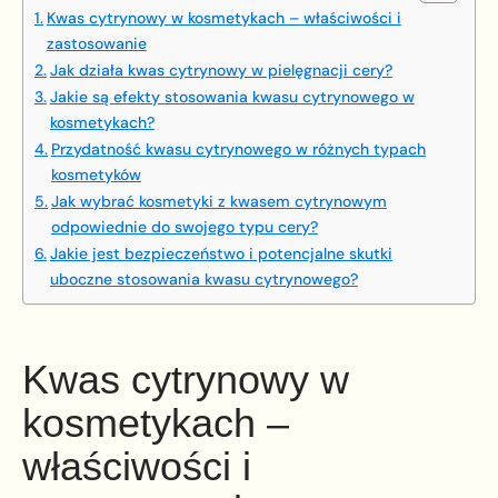
Kwas cytrynowy w kosmetykach – właściwości i
zastosowanie
Jak działa kwas cytrynowy w pielęgnacji cery?
Jakie są efekty stosowania kwasu cytrynowego w
kosmetykach?
Przydatność kwasu cytrynowego w różnych typach
kosmetyków
Jak wybrać kosmetyki z kwasem cytrynowym
odpowiednie do swojego typu cery?
Jakie jest bezpieczeństwo i potencjalne skutki
uboczne stosowania kwasu cytrynowego?
Kwas cytrynowy w
kosmetykach –
właściwości i