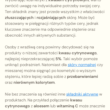
zwrócić uwagę na indywidualne potrzeby swojej cery.
Ten składnik znany jest przede wszystkim z właściwości
złuszczających
i
rozjaśniających
skórę. Może być
stosowany w pielęgnacji różnych typów cery, jednak
kluczowe znaczenie ma odpowiednie stężenie oraz
obecność innych aktywnych substancji.
Osoby z wrażliwą cerą powinny decydować się na
produkty o niższej zawartości
kwasu cytrynowego
,
najlepiej nieprzekraczającej
5%
. Taki wybór pomoże
uniknąć podrażnień. Natomiast dla
skóry normalnej
czy
mieszanej można sięgnąć po kosmetyki o wyższym
stężeniu, które lepiej radzą sobie z
przebarwieniami
oraz
nierównym kolorytem
.
Nie bez znaczenia są również inne
składniki aktywne
w
produktach. Na przykład połączenie
kwasu
cytrynowego
z
aloesem
lub
witaminą C
może znacznie