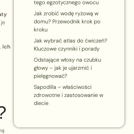
tego egzotycznego owocu
Jak zrobić wodę ryżową w
aty
domu? Przewodnik krok po
je
kroku
.
Jak wybrać atlas do ćwiczeń?
.
Ich
Kluczowe czynniki i porady
Odstające włosy na czubku
głowy – jak je ujarzmić i
pielęgnować?
Sapodilla – właściwości
zdrowotne i zastosowanie w
diecie
?
ną