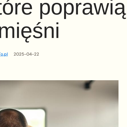
tóre poprawią
 mięśni
o.pl
2025-04-22