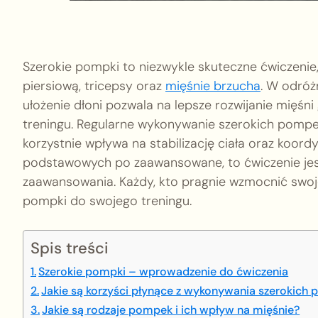
Szerokie pompki to niezwykle skuteczne ćwiczenie,
piersiową, tricepsy oraz
mięśnie brzucha
. W odróż
ułożenie dłoni pozwala na lepsze rozwijanie mięśni 
treningu. Regularne wykonywanie szerokich pompek 
korzystnie wpływa na stabilizację ciała oraz koord
podstawowych po zaawansowane, to ćwiczenie jest
zaawansowania. Każdy, kto pragnie wzmocnić swoje
pompki do swojego treningu.
Spis treści
Szerokie pompki – wprowadzenie do ćwiczenia
Jakie są korzyści płynące z wykonywania szerokich
Jakie są rodzaje pompek i ich wpływ na mięśnie?