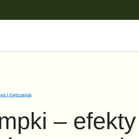
ess i ćwiczenia
pki – efekty 