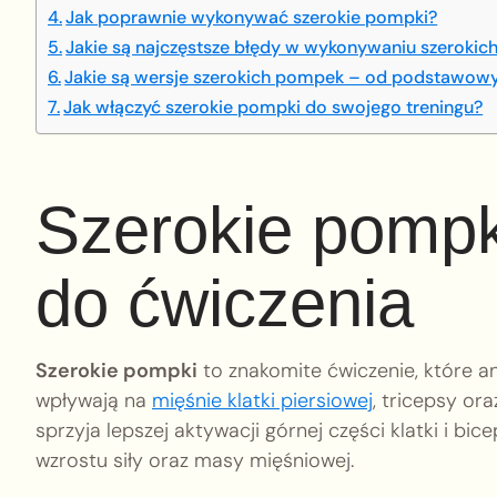
Jak poprawnie wykonywać szerokie pompki?
Jakie są najczęstsze błędy w wykonywaniu szeroki
Jakie są wersje szerokich pompek – od podstawo
Jak włączyć szerokie pompki do swojego treningu?
Szerokie pompk
do ćwiczenia
Szerokie pompki
to znakomite ćwiczenie, które a
wpływają na
mięśnie klatki piersiowej
, tricepsy ora
sprzyja lepszej aktywacji górnej części klatki i b
wzrostu siły oraz masy mięśniowej.