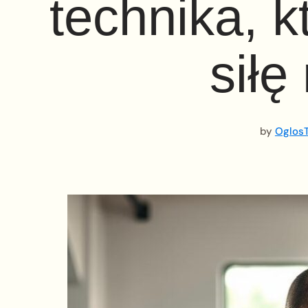
technika, k
siłę
by
OglosT