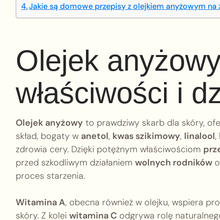
Jakie są domowe przepisy z olejkiem anyżowym na 
Olejek anyżowy
właściwości i dz
Olejek anyżowy
to prawdziwy skarb dla skóry, ofe
skład, bogaty w
anetol
,
kwas szikimowy
,
linalool
,
zdrowia cery. Dzięki potężnym właściwościom
prz
przed szkodliwym działaniem
wolnych rodników
o
proces starzenia.
Witamina A
, obecna również w olejku, wspiera pr
skóry. Z kolei
witamina C
odgrywa rolę naturalneg