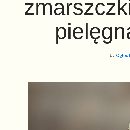
zmarszczki
pielęgn
by
OglosT