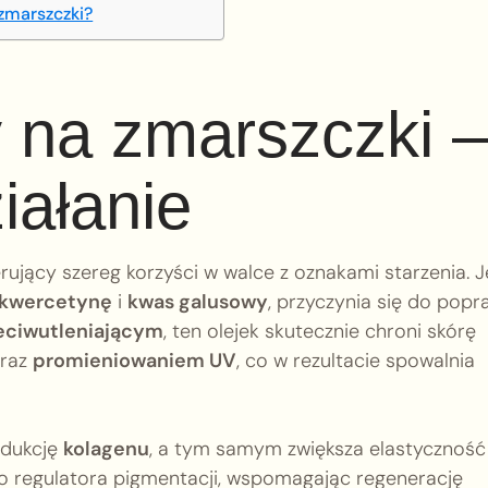
zmarszczki?
 na zmarszczki –
iałanie
rujący szereg korzyści w walce z oznakami starzenia. 
kwercetynę
i
kwas galusowy
, przyczynia się do pop
eciwutleniającym
, ten olejek skutecznie chroni skórę
raz
promieniowaniem UV
, co w rezultacie spowalnia
odukcję
kolagenu
, a tym samym zwiększa elastyczność
o regulatora pigmentacji, wspomagając regenerację