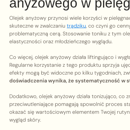
anyżowego w pielęg
Olejek anyżowy przynosi wiele korzyści w pielęgna
skuteczne w zwalczaniu
trądziku
, co czyni go cen
problematyczną cerą. Stosowanie toniku z tym olejk
elastyczności oraz młodzieńczego wyglądu.
Co więcej, olejek anyżowy działa liftingująco i wy
Regularne korzystanie z tego produktu sprzyja ujęd
efekty mogą być widoczne po kilku tygodniach, zwł
doświadczenia wynika, że systematyczność w s
Dodatkowo, olejek anyżowy działa tonizująco, co 
przeciwutleniające pomagają spowolnić proces st
okazać się wartościowym elementem Twojej rutyny 
wygląd skóry.