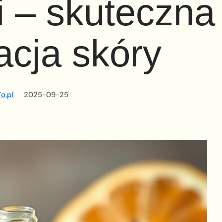
 – skuteczna
acja skóry
o.pl
2025-09-25