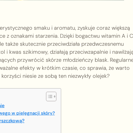
erystycznego smaku i aromatu, zyskuje coraz większą
e z oznakami starzenia. Dzięki bogactwu witamin A i C
 ale także skutecznie przeciwdziała przedwczesnemu
tol i kwas szikimowy, działają przeciwzapalnie i nawilżaj
nących przywrócić skórze młodzieńczy blask. Regularn
żalne efekty w krótkim czasie, co sprawia, że warto
 korzyści niesie ze sobą ten niezwykły olejek?
nie
owego w pielęgnacji skóry?
arszczkową?