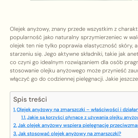
Olejek anyżowy, znany przede wszystkim z charakt
popularność jako naturalny sprzymierzeniec w walc
olejek ten nie tylko poprawia elastyczność skóry,
starzeniu się. Jego aktywne składniki, takie jak ane
co czyni go idealnym rozwiązaniem dla osób prag
stosowanie olejku anyżowego może przynieść zauwa
włączyć go do codziennej pielęgnacji. Jakie jeszcze
Spis treści
Olejek anyżowy na zmarszczki – właściwości i działa
Jakie są korzyści płynące z używania olejku anyż
Jak olejek anyżowy wspiera pielęgnację przeciwzm
Jak stosować olejek anyżowy na zmarszczki?