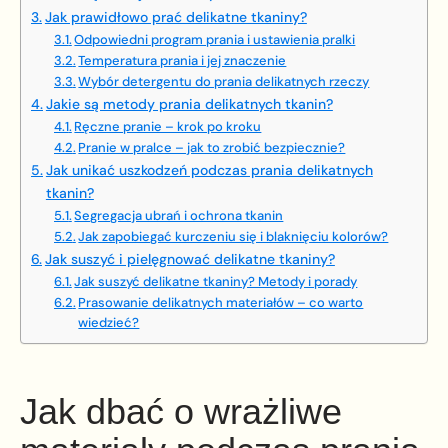
Jak prawidłowo prać delikatne tkaniny?
Odpowiedni program prania i ustawienia pralki
Temperatura prania i jej znaczenie
Wybór detergentu do prania delikatnych rzeczy
Jakie są metody prania delikatnych tkanin?
Ręczne pranie – krok po kroku
Pranie w pralce – jak to zrobić bezpiecznie?
Jak unikać uszkodzeń podczas prania delikatnych
tkanin?
Segregacja ubrań i ochrona tkanin
Jak zapobiegać kurczeniu się i blaknięciu kolorów?
Jak suszyć i pielęgnować delikatne tkaniny?
Jak suszyć delikatne tkaniny? Metody i porady
Prasowanie delikatnych materiałów – co warto
wiedzieć?
Jak dbać o wrażliwe