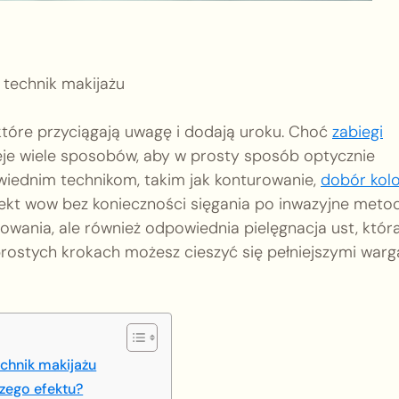
technik makijażu
które przyciągają uwagę i dodają uroku. Choć
zabiegi
ieje wiele sposobów, aby w prosty sposób optycznie
wiednim technikom, takim jak konturowanie,
dobór kol
ekt wow bez konieczności sięgania po inwazyjne metod
owania, ale również odpowiednia pielęgnacja ust, któr
u prostych krokach możesz cieszyć się pełniejszymi war
chnik makijażu
zego efektu?