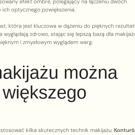
sowany efekt ombre, polegający na łączeniu dwóch
do ich optycznego powiększenia.
t, która jest kluczowa w dążeniu do pięknych rezultat
ta wyglądają zdrowo, stając się lepszą bazą dla makijażu
ę pięknym i zmysłowym wyglądem warg.
 makijażu można
 większego
stosować kilka skutecznych technik makijażu.
Kontur