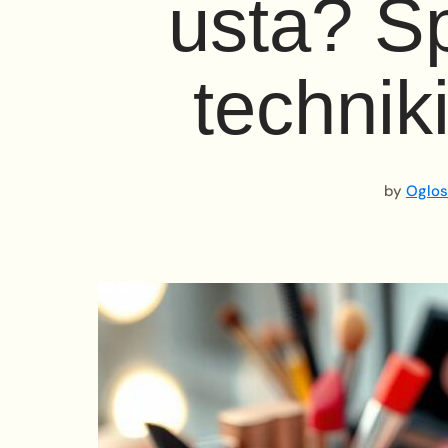
usta? S
technik
by
Oglos