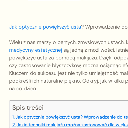
Jak optycznie powiększyć usta
? Wprowadzenie do 
Wielu z nas marzy o pełnych, zmysłowych ustach, 
medycyny estetycznej
są jedną z możliwości, istn
powiększyć usta za pomocą makijażu. Dzięki odpo
czy zastosowanie błyszczyków, można osiągnąć ef
Kluczem do sukcesu jest nie tylko umiejętność mal
podkreśli ich naturalne piękno. Odkryj, jak w kilk
na co dzień.
Spis treści
Jak optycznie powiększyć usta? Wprowadzenie do te
Jakie techniki makijażu można zastosować dla więks