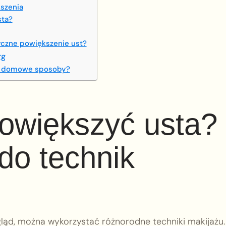
szenia
sta?
yczne powiększenie ust?
rg
 – domowe sposoby?
powiększyć usta?
o technik
gląd, można wykorzystać różnorodne techniki makijażu.