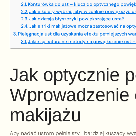
Konturówka do ust – klucz do optycznego powięk
Jakie kolory wybrać, aby wizualnie powiększyć u
Jak działają błyszczyki powiększające usta?
Jakie triki makijażowe można zastosować na opt
Pielęgnacja ust dla uzyskania efektu pełniejszych wa
Jakie są naturalne metody na powiększenie ust
Jak optycznie 
Wprowadzenie d
makijażu
Aby nadać ustom pełniejszy i bardziej kuszący wy