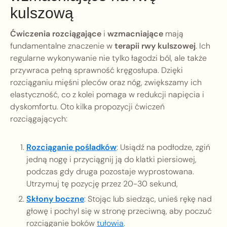
kulszową
Ćwiczenia rozciągające
i
wzmacniające
mają
fundamentalne znaczenie w
terapii rwy kulszowej
. Ich
regularne wykonywanie nie tylko łagodzi ból, ale także
przywraca pełną sprawność kręgosłupa. Dzięki
rozciąganiu mięśni pleców oraz nóg, zwiększamy ich
elastyczność, co z kolei pomaga w redukcji napięcia i
dyskomfortu. Oto kilka propozycji ćwiczeń
rozciągających:
Rozciąganie pośladków
: Usiądź na podłodze, zgiń
jedną nogę i przyciągnij ją do klatki piersiowej,
podczas gdy druga pozostaje wyprostowana.
Utrzymuj tę pozycję przez 20-30 sekund,
Skłony boczne
: Stojąc lub siedząc, unieś rękę nad
głowę i pochyl się w stronę przeciwną, aby poczuć
rozciąganie boków
tułowia
.