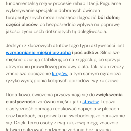
fundamentalną rolę w procesie rehabilitacji. Regularne
wykonywanie specjalnie dobranych ćwiczeń
terapeutycznych może znacząco złagodzić
ból dolnej
części pleców
, co bezpośrednio wpływa na poprawę
jakości życia osób dotkniętych tą dolegliwością.
Jednym z kluczowych atutów tego typu aktywności jest
wzmacnianie mięśni brzucha
i pośladków
. Silniejsze
mięśnie działają stabilizująco na kręgosłup, co sprzyja
utrzymaniu prawidłowej postawy ciała. Taki stan rzeczy
zmniejsza obciążenie
kręgów
, a tym samym ogranicza
ryzyko wystąpienia kolejnych epizodów rwy kulszowej.
Dodatkowo, ćwiczenia przyczyniają się do
zwiększenia
elastyczności
zarówno mięśni, jak i
stawów
. Lepsza
elastyczność pomaga redukować napięcia w plecach
oraz biodrach, co pozwala na swobodniejsze poruszanie
się. Dzięki temu osoby z rwą kulszową mogą znacznie
łatwiej realizować codzienne zadania bez uczucia