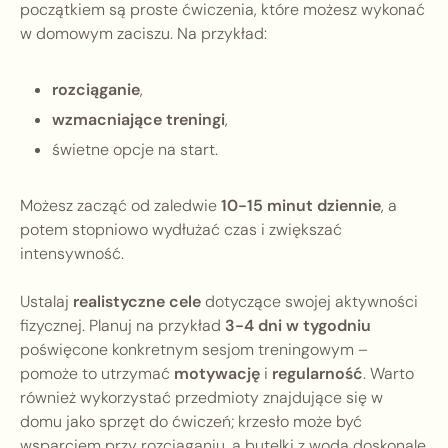
początkiem są proste ćwiczenia, które możesz wykonać
w domowym zaciszu. Na przykład:
rozciąganie
,
wzmacniające treningi
,
świetne opcje na start.
Możesz zacząć od zaledwie
10-15 minut dziennie
, a
potem stopniowo wydłużać czas i zwiększać
intensywność.
Ustalaj
realistyczne cele
dotyczące swojej aktywności
fizycznej. Planuj na przykład
3-4 dni w tygodniu
poświęcone konkretnym sesjom treningowym –
pomoże to utrzymać
motywację
i
regularność
. Warto
również wykorzystać przedmioty znajdujące się w
domu jako sprzęt do ćwiczeń; krzesło może być
wsparciem przy rozciąganiu, a butelki z wodą doskonale