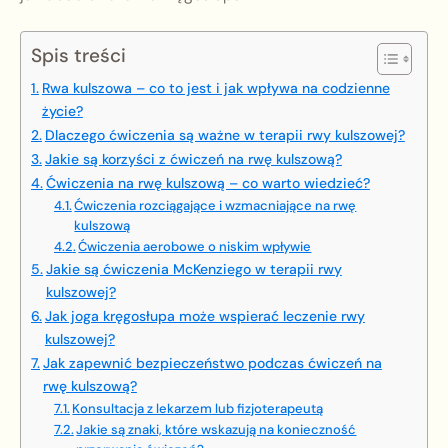
Spis treści
Rwa kulszowa – co to jest i jak wpływa na codzienne
życie?
Dlaczego ćwiczenia są ważne w terapii rwy kulszowej?
Jakie są korzyści z ćwiczeń na rwę kulszową?
Ćwiczenia na rwę kulszową – co warto wiedzieć?
Ćwiczenia rozciągające i wzmacniające na rwę
kulszową
Ćwiczenia aerobowe o niskim wpływie
Jakie są ćwiczenia McKenziego w terapii rwy
kulszowej?
Jak joga kręgosłupa może wspierać leczenie rwy
kulszowej?
Jak zapewnić bezpieczeństwo podczas ćwiczeń na
rwę kulszową?
Konsultacja z lekarzem lub fizjoterapeutą
Jakie są znaki, które wskazują na konieczność