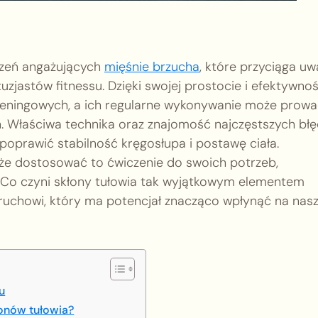
iczeń angażujących
mięśnie brzucha
, które przyciąga u
zjastów fitnessu. Dzięki swojej prostocie i efektywnoś
reningowych, a ich regularne wykonywanie może prowa
h. Właściwa technika oraz znajomość najczęstszych bł
 poprawić stabilność kręgosłupa i postawę ciała.
że dostosować to ćwiczenie do swoich potrzeb,
. Co czyni skłony tułowia tak wyjątkowym elementem
u ruchowi, który ma potencjał znacząco wpłynąć na nas
u
łonów tułowia?