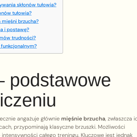
ywania skłonów tułowia?
łonów tułowia?
a mięśni brzucha?
pa i postawę?
iomów trudności?
i funkcjonalnym?
 – podstawowe
iczeniu
tecznie angażuje głównie
mięśnie brzucha
, zwłaszcza i
cach, przypominają klasyczne brzuszki. Możliwości
e intensywności całego treningu. Kluczowe jest jednak