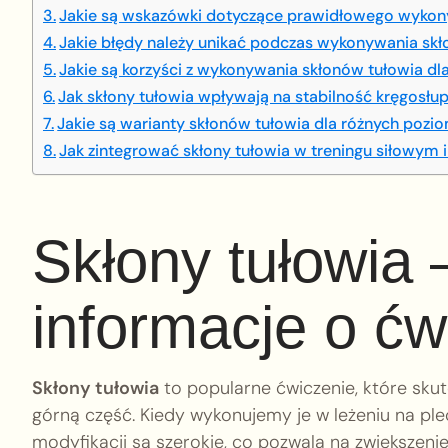
Jakie są wskazówki dotyczące prawidłowego wykon
Jakie błędy należy unikać podczas wykonywania sk
Jakie są korzyści z wykonywania skłonów tułowia dl
Jak skłony tułowia wpływają na stabilność kręgosłu
Jakie są warianty skłonów tułowia dla różnych poz
Jak zintegrować skłony tułowia w treningu siłowym 
Skłony tułowia
informacje o ćw
Skłony tułowia
to popularne ćwiczenie, które sku
górną część. Kiedy wykonujemy je w leżeniu na ple
modyfikacji są szerokie, co pozwala na zwiększeni