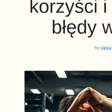
korzyści 
błędy w
by
OglosT