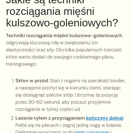
rozciągania mięśni
kulszowo-goleniowych?
Techniki rozciągania mięśni kulszowo-goleniowych
odgrywają kluczową rolę w zwiększaniu ich
elastyczności oraz siły. Oto kilka popularnych ćwiczeń,
które warto dodać do swojego codziennego planu
treningowego:
Skłon w przód
: Stań z nogami na szerokość bioder,
a następnie pochyl się w kierunku ziemi, starając
się dosięgnąć palców stóp. Utrzymaj tę pozycję
przez 30-60 sekund, aby poczuć przyjemne
rozciąganie w tylnej części ud.
Leżenie tyłem z przyciąganiem
kończyny dolnej
:
Połóż się na plecach i zegnij jedną nogę w kolanie.
Delikatnie przyciągnij ją do
klatki piersiowej
i