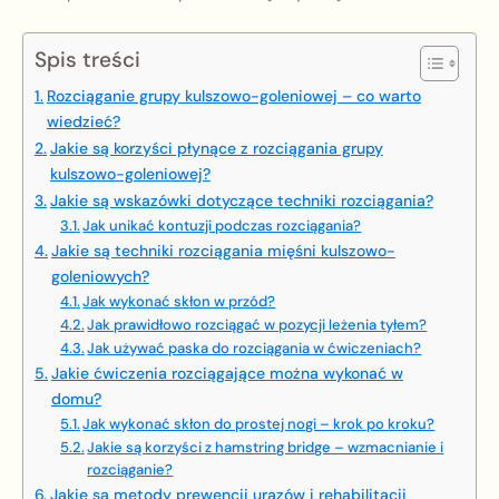
Spis treści
Rozciąganie grupy kulszowo-goleniowej – co warto
wiedzieć?
Jakie są korzyści płynące z rozciągania grupy
kulszowo-goleniowej?
Jakie są wskazówki dotyczące techniki rozciągania?
Jak unikać kontuzji podczas rozciągania?
Jakie są techniki rozciągania mięśni kulszowo-
goleniowych?
Jak wykonać skłon w przód?
Jak prawidłowo rozciągać w pozycji leżenia tyłem?
Jak używać paska do rozciągania w ćwiczeniach?
Jakie ćwiczenia rozciągające można wykonać w
domu?
Jak wykonać skłon do prostej nogi – krok po kroku?
Jakie są korzyści z hamstring bridge – wzmacnianie i
rozciąganie?
Jakie są metody prewencji urazów i rehabilitacji