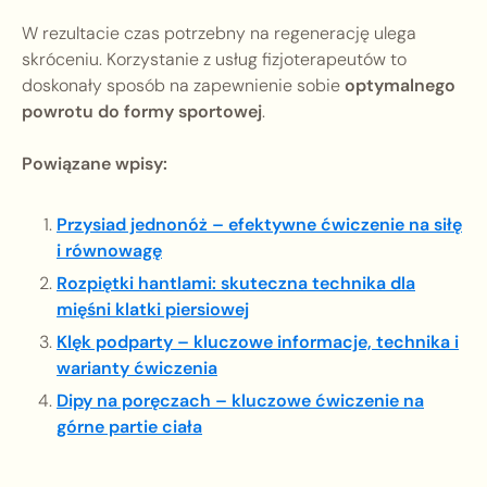
W rezultacie czas potrzebny na regenerację ulega
skróceniu. Korzystanie z usług fizjoterapeutów to
doskonały sposób na zapewnienie sobie
optymalnego
powrotu do formy sportowej
.
Powiązane wpisy:
Przysiad jednonóż – efektywne ćwiczenie na siłę
i równowagę
Rozpiętki hantlami: skuteczna technika dla
mięśni klatki piersiowej
Klęk podparty – kluczowe informacje, technika i
warianty ćwiczenia
Dipy na poręczach – kluczowe ćwiczenie na
górne partie ciała