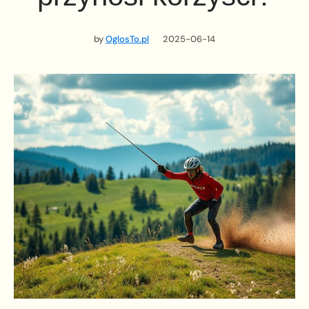
by
OglosTo.pl
2025-06-14