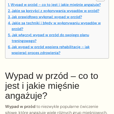
Wypad w przód – co to jest i jakie mięśnie angażuje?
Jakie są korzyści z wykonywania wypadów w przód?
Jak prawidłowo wykonać wypad w przód?
Jakie są techniki i błędy w wykonywaniu wypadów w
przód?
Jak włączyć wypad w przód do swojego planu
treningowego?
Jak wypad w przód wspiera rehabilitację – jak
wspierać proces zdrowienia?
Wypad w przód – co to
jest i jakie mięśnie
angażuje?
Wypad w przód
to niezwykle popularne ćwiczenie
siłowe, które angażuje wiele różnych grup mięśniowych.