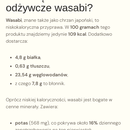
odżywcze wasabi?
Wasabi
, znane także jako chrzan japoński, to
niskokaloryczna przyprawa. W
100 gramach
tego
produktu znajdziemy jedynie
109 kcal
. Dodatkowo
dostarcza:
4,8 g białka
,
0,63 g tłuszczu
,
23,54 g węglowodanów
,
z czego
7,8 g
to błonnik.
Oprócz niskiej kaloryczności, wasabi jest bogate w
cenne minerały. Zawiera:
potas
(568 mg), co pokrywa około
16%
dziennego
zapotrzebowania na ten pierwiastek,