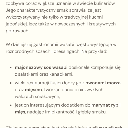
zdobywa coraz większe uznanie w świecie kulinariów.
Jego charakterystyczny smak sprawia, że jest
wykorzystywany nie tylko w tradycyjnej kuchni
japońskiej, lecz także w nowoczesnych i kreatywnych
potrawach.
W dzisiejszej gastronomii wasabi często występuje w
różnorodnych sosach i dressingach. Na przykład:
majonezowy sos wasabi
doskonale komponuje się
z sałatkami oraz kanapkami,
wiele restauracji fusion łączy go z
owocami morza
oraz
mięsem
, tworząc dania o niezwykłych
walorach smakowych,
jest on interesującym dodatkiem do
marynat ryb
i
mięs
, nadając im pikantność i głębię smaku.
Ciekawym pomysłem jest również infuzja
oliwy z oliwek