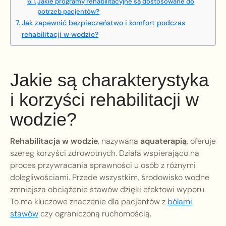
Jakie programy rehabilitacyjne są dostosowane do
potrzeb pacjentów?
Jak zapewnić bezpieczeństwo i komfort podczas
rehabilitacji w wodzie?
Jakie są charakterystyka
i korzyści rehabilitacji w
wodzie?
Rehabilitacja w wodzie
, nazywana
aquaterapią
, oferuje
szereg korzyści zdrowotnych. Działa wspierająco na
proces przywracania sprawności u osób z różnymi
dolegliwościami. Przede wszystkim, środowisko wodne
zmniejsza obciążenie stawów dzięki efektowi wyporu.
To ma kluczowe znaczenie dla pacjentów z
bólami
stawów
czy ograniczoną ruchomością.