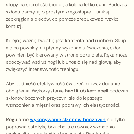
stopy na szerokość bioder, a kolana lekko ugnij. Podczas
skłonu pamiętaj o prostym kręgosłupie – unikaj
zaokrąglania pleców, co pomoże zredukować ryzyko
kontuzji.
Kolejną ważną kwestią jest
kontrola nad ruchem
. Skup
się na powolnym i płynny wykonaniu ćwiczenia; skłon
powinien być kierowany w stronę boku ciała. Ręka może
spoczywać wzdłuż nogi lub unosić się nad głową, aby
zwiększyć intensywność treningu.
Aby podnieść efektywność ćwiczeń, rozważ dodanie
obciążenia. Wykorzystanie
hantli
lub
kettlebell
podczas
skłonów bocznych przyczyni się do lepszego
wzmocnienia mięśni oraz poprawy ich elastyczności.
Regularne
wykonywanie skłonów bocznych
nie tylko
poprawia estetykę brzucha, ale również wzmacnia
ogólną siłę i stabilność rdzenia ciała. Pamiętaj o