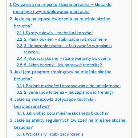
Ćwiczenia na mięśnie skośne brzucha – klucz do
mocnego i wymodelowanego brzucha
Jakie są najlepsze ćwiczenia na mięśnie skośne
brzucha?
1. Skręty tułowia – technika i korzyści
2. Plank bokiem – stabilizacja i wzmocnienie
3. Unoszenie bioder – efektywność w spalaniu
tłuszczu
4. Brzuszki skośne – różne warianty ćwiczenia
5. Skłon boczny – jak poprawić technikę?
Jaki jest program treningowy na mięśnie skośne
brzucha?
1. Poziom trudności i dostosowanie do umiejętności
2. Seria i powtórzenia – jak zaplanować trening?
Jakie są wskazówki dotyczące techniki i
bezpieczeństwa?
1. Jak unikać bólu mięśnia skośnego brzucha?
Jakie są efekty regularnych ćwiczeń na mięśnie skośne
brzucha?
1. Wzrost siły i stabilizacji rdzenia