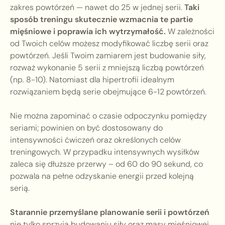
zakres powtórzeń — nawet do 25 w jednej serii.
Taki
sposób treningu skutecznie wzmacnia te partie
mięśniowe i poprawia ich wytrzymałość.
W zależności
od Twoich celów możesz modyfikować liczbę serii oraz
powtórzeń. Jeśli Twoim zamiarem jest budowanie siły,
rozważ wykonanie 5 serii z mniejszą liczbą powtórzeń
(np. 8-10). Natomiast dla hipertrofii idealnym
rozwiązaniem będą serie obejmujące 6-12 powtórzeń.
Nie można zapominać o czasie odpoczynku pomiędzy
seriami; powinien on być dostosowany do
intensywności ćwiczeń oraz określonych celów
treningowych. W przypadku intensywnych wysiłków
zaleca się dłuższe przerwy – od 60 do 90 sekund, co
pozwala na pełne odzyskanie energii przed kolejną
serią.
Starannie przemyślane planowanie serii i powtórzeń
nie tylko sprzyja budowaniu siły oraz masy mięśniowej,