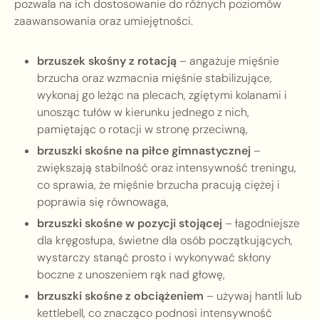
pozwala na ich dostosowanie do różnych poziomów
zaawansowania oraz umiejętności.
brzuszek skośny z rotacją
– angażuje mięśnie
brzucha oraz wzmacnia mięśnie stabilizujące,
wykonaj go leżąc na plecach, zgiętymi kolanami i
unosząc tułów w kierunku jednego z nich,
pamiętając o rotacji w stronę przeciwną,
brzuszki skośne na piłce gimnastycznej
–
zwiększają stabilność oraz intensywność treningu,
co sprawia, że mięśnie brzucha pracują ciężej i
poprawia się równowaga,
brzuszki skośne w pozycji stojącej
– łagodniejsze
dla kręgosłupa, świetne dla osób początkujących,
wystarczy stanąć prosto i wykonywać skłony
boczne z unoszeniem rąk nad głowę,
brzuszki skośne z obciążeniem
– używaj hantli lub
kettlebell, co znacząco podnosi intensywność