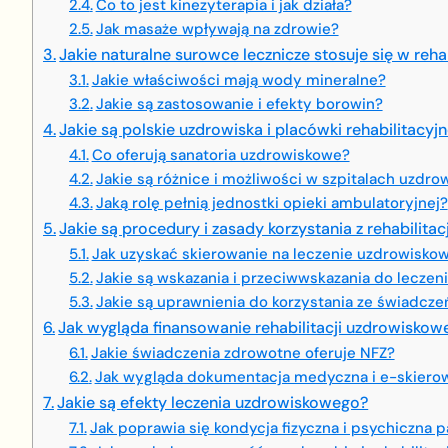
Co to jest kinezyterapia i jak działa?
Jak masaże wpływają na zdrowie?
Jakie naturalne surowce lecznicze stosuje się w reha
Jakie właściwości mają wody mineralne?
Jakie są zastosowanie i efekty borowin?
Jakie są polskie uzdrowiska i placówki rehabilitacyj
Co oferują sanatoria uzdrowiskowe?
Jakie są różnice i możliwości w szpitalach uzdr
Jaką rolę pełnią jednostki opieki ambulatoryjnej?
Jakie są procedury i zasady korzystania z rehabilita
Jak uzyskać skierowanie na leczenie uzdrowisko
Jakie są wskazania i przeciwwskazania do lecze
Jakie są uprawnienia do korzystania ze świadcz
Jak wygląda finansowanie rehabilitacji uzdrowiskow
Jakie świadczenia zdrowotne oferuje NFZ?
Jak wygląda dokumentacja medyczna i e-skiero
Jakie są efekty leczenia uzdrowiskowego?
Jak poprawia się kondycja fizyczna i psychiczna 