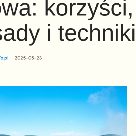
wa: korzyści,
sady i technik
o.pl
2025-05-23