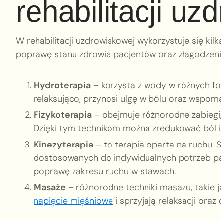
rehabilitacji u
W rehabilitacji uzdrowiskowej wykorzystuje się ki
poprawę stanu zdrowia pacjentów oraz złagodzenie
Hydroterapia
– korzysta z wody w różnych form
relaksująco, przynosi ulgę w bólu oraz wspoma
Fizykoterapia
– obejmuje różnorodne zabiegi, 
Dzięki tym technikom można zredukować ból i 
Kinezyterapia
– to terapia oparta na ruchu. 
dostosowanych do indywidualnych potrzeb pa
poprawę zakresu ruchu w stawach.
Masaże
– różnorodne techniki masażu, takie ja
napięcie mięśniowe
i sprzyjają relaksacji or