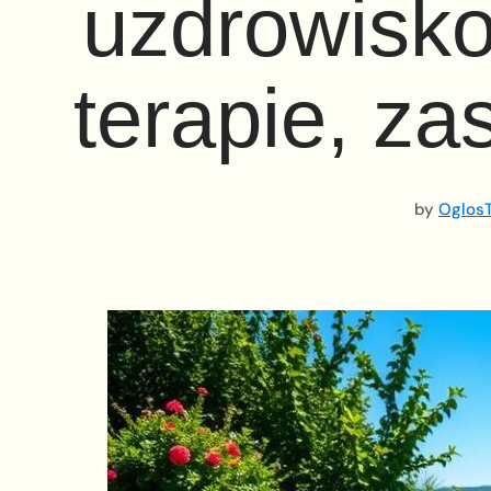
uzdrowisko
terapie, za
by
OglosT