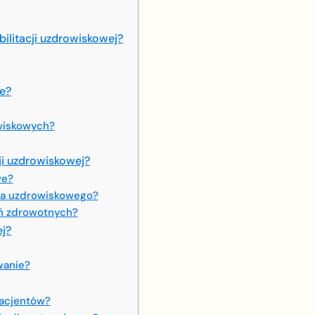
bilitacji uzdrowiskowej?
ne?
owiskowych?
cji uzdrowiskowej?
we?
nia uzdrowiskowego?
eń zdrowotnych?
ej?
wanie?
pacjentów?