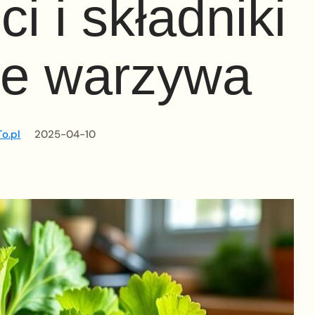
i i składniki
e warzywa
o.pl
2025-04-10