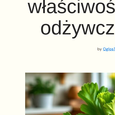
właściwośc
odżywcz
by
OglosT