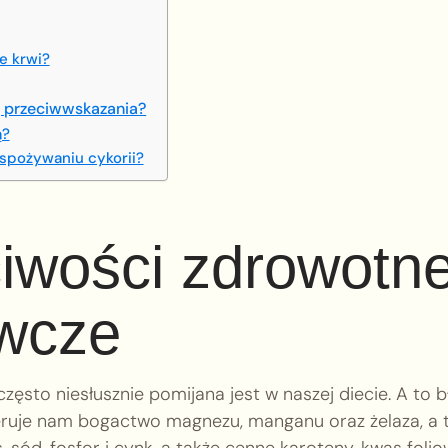
e krwi?
są przeciwwskazania?
ą?
 spożywaniu cykorii?
ciwości zdrowotn
ywcze
zęsto niesłusznie pomijana jest w naszej diecie. A to b
feruje nam bogactwo magnezu, manganu oraz żelaza, a 
 sód, fosfor i cynk, a także cenne karoteny, kwas foli