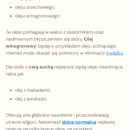
oleju orzechowego,
oleju winogronowego.
Te oleje pomagają w walce z zaskórnikami oraz
nadmiernym błyszczeniem się skóry.
Olej
winogronowy
, będący przykładem oleju schnącego,
również może okazać się pomocny w eliminacji
trądziku
.
Dla osób z
cerą suchą
najlepsze będą oleje nieschnące,
takie jak:
olej z makadamii,
olej z awokado.
Oferują one głębokie nawilżenie i przeciwdziałają
utracie wilgoci. Natomiast
skóra normalna
najlepiej
reaguje na półschnące oleje, na przykład: