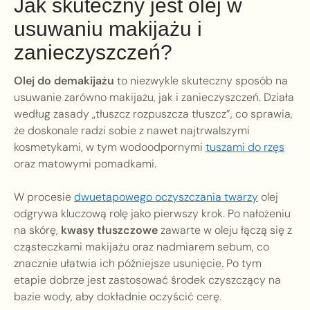
Jak skuteczny jest olej w
usuwaniu makijażu i
zanieczyszczeń?
Olej do demakijażu
to niezwykle skuteczny sposób na
usuwanie zarówno makijażu, jak i zanieczyszczeń. Działa
według zasady „tłuszcz rozpuszcza tłuszcz”, co sprawia,
że doskonale radzi sobie z nawet najtrwalszymi
kosmetykami, w tym wodoodpornymi
tuszami do rzęs
oraz matowymi pomadkami.
W procesie
dwuetapowego oczyszczania twarzy
olej
odgrywa kluczową rolę jako pierwszy krok. Po nałożeniu
na skórę,
kwasy tłuszczowe
zawarte w oleju łączą się z
cząsteczkami makijażu oraz nadmiarem sebum, co
znacznie ułatwia ich późniejsze usunięcie. Po tym
etapie dobrze jest zastosować środek czyszczący na
bazie wody, aby dokładnie oczyścić cerę.