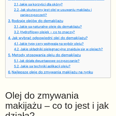
Jakie są korzyści dla skóry?
Jak skuteczny jest olej w usuwaniu makijażu i
zanieczyszczeń?
Rodzaje olejów do demakijażu
Jakie są naturalne oleje do demakijażu?
Hydrofilowy olejek – co to znaczy?
Jak wybrać odpowiedni olej do demakijażu?
Jakie typy cery wpływają na wybór oleju?
Jakie składniki pielęgnacyjne znajdują się w olejach?
Metody stosowania oleju do demakijażu
Jak działa dwuetapowe oczyszczanie?
Jakie są techniki aplikacji oleju?
Najlepsze oleje do zmywania makijażu na rynku
Olej do zmywania
makijażu – co to jest i jak
działa?