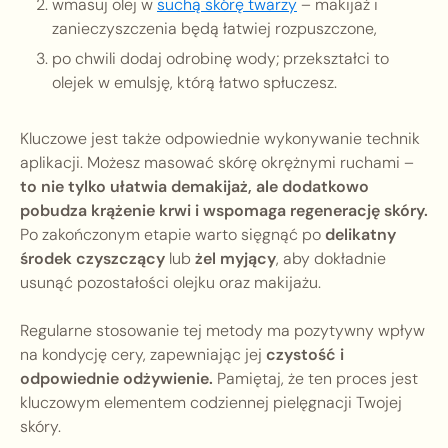
wmasuj olej w
suchą skórę twarzy
– makijaż i
zanieczyszczenia będą łatwiej rozpuszczone,
po chwili dodaj odrobinę wody; przekształci to
olejek w emulsję, którą łatwo spłuczesz.
Kluczowe jest także odpowiednie wykonywanie technik
aplikacji. Możesz masować skórę okrężnymi ruchami –
to nie tylko ułatwia demakijaż, ale dodatkowo
pobudza krążenie krwi i wspomaga regenerację skóry.
Po zakończonym etapie warto sięgnąć po
delikatny
środek czyszczący
lub
żel myjący
, aby dokładnie
usunąć pozostałości olejku oraz makijażu.
Regularne stosowanie tej metody ma pozytywny wpływ
na kondycję cery, zapewniając jej
czystość i
odpowiednie odżywienie.
Pamiętaj, że ten proces jest
kluczowym elementem codziennej pielęgnacji Twojej
skóry.