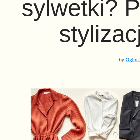
sylwetki? 
stylizac
by
OglosT