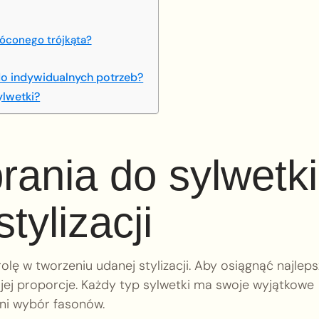
róconego trójkąta?
do indywidualnych potrzeb?
ylwetki?
rania do sylwetk
tylizacji
lę w tworzeniu udanej stylizacji. Aby osiągnąć najlep
z jej proporcje. Każdy typ sylwetki ma swoje wyjątkowe
ni wybór fasonów.