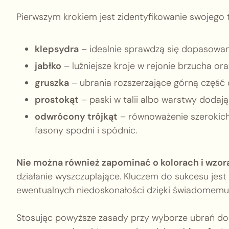
Pierwszym krokiem jest zidentyfikowanie swojego t
klepsydra
– idealnie sprawdzą się dopasowane 
jabłko
– luźniejsze kroje w rejonie brzucha or
gruszka
– ubrania rozszerzające górną część c
prostokąt
– paski w talii albo warstwy dodają
odwrócony trójkąt
– równoważenie szerokich
fasony spodni i spódnic.
Nie można również zapominać o kolorach i wzor
działanie wyszczuplające. Kluczem do sukcesu jes
ewentualnych niedoskonałości dzięki świadomemu
Stosując powyższe zasady przy wyborze ubrań do s