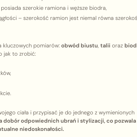
posiada szerokie ramiona i węższe biodra,
głości – szerokość ramion jest niemal równa szerokoś
lka kluczowych pomiarów:
obwód biustu
,
talii
oraz
biod
 jak to zrobić:
tków,
cie.
ojego ciała i przypisać je do jednego z wymienionych
a dobór odpowiednich ubrań i stylizacji, co pozwala
ntualne niedoskonałości.