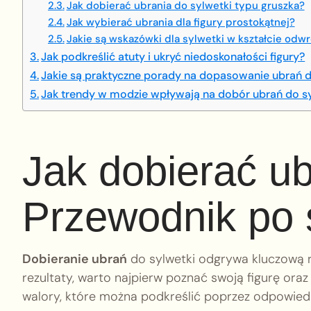
Jak dobierać ubrania do sylwetki typu gruszka?
Jak wybierać ubrania dla figury prostokątnej?
Jakie są wskazówki dla sylwetki w kształcie odw
Jak podkreślić atuty i ukryć niedoskonałości figury?
Jakie są praktyczne porady na dopasowanie ubrań 
Jak trendy w modzie wpływają na dobór ubrań do s
Jak dobierać ub
Przewodnik po s
Dobieranie ubrań
do sylwetki odgrywa kluczową ro
rezultaty, warto najpierw poznać swoją figurę ora
walory, które można podkreślić poprzez odpowied