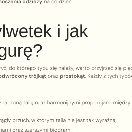
noszenia odzieży
na co dzień.
lwetek i jak
igurę?
ć, do którego typu się należy, warto przyjrzeć się pię
odwrócony trójkąt
oraz
prostokąt
. Każdy z tych typ
znaczoną talią oraz harmonijnymi proporcjami między
ągły brzuch, w którym talia nie jest tak wyraźna,
nami oraz szerszymi biodrami,