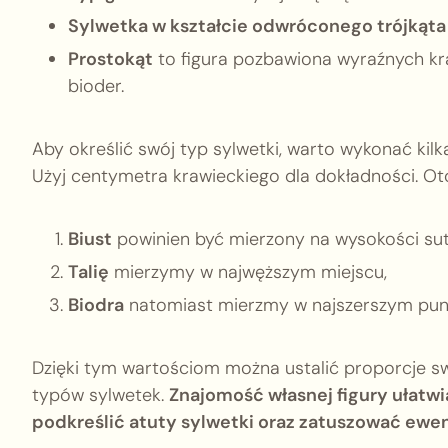
Sylwetka w kształcie odwróconego trójkąta
Prostokąt
to figura pozbawiona wyraźnych krą
bioder.
Aby określić swój typ sylwetki, warto wykonać ki
Użyj centymetra krawieckiego dla dokładności. Oto
Biust
powinien być mierzony na wysokości su
Talię
mierzymy w najwęższym miejscu,
Biodra
natomiast mierzmy w najszerszym punk
Dzięki tym wartościom można ustalić proporcje sw
typów sylwetek.
Znajomość własnej figury ułatwi
podkreślić atuty sylwetki oraz zatuszować ewe