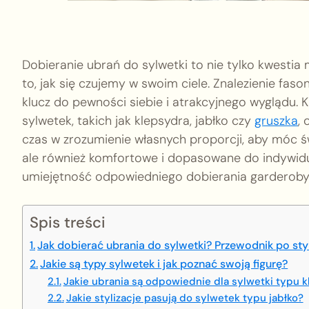
Dobieranie ubrań do sylwetki to nie tylko kwestia
to, jak się czujemy w swoim ciele. Znalezienie faso
klucz do pewności siebie i atrakcyjnego wyglądu. 
sylwetek, takich jak klepsydra, jabłko czy
gruszka
,
czas w zrozumienie własnych proporcji, aby móc ś
ale również komfortowe i dopasowane do indywidu
umiejętność odpowiedniego dobierania garderoby 
Spis treści
Jak dobierać ubrania do sylwetki? Przewodnik po styl
Jakie są typy sylwetek i jak poznać swoją figurę?
Jakie ubrania są odpowiednie dla sylwetki typu 
Jakie stylizacje pasują do sylwetek typu jabłko?