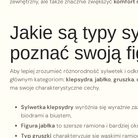
zewnętrzny, ale także znacznie zwiększyć
komfort 
Jakie są typy sy
poznać swoją f
Aby lepiej zrozumieć różnorodność sylwetek i odkry
głównym kategoriom:
klepsydra
,
jabłko
,
gruszka
,
ma swoje charakterystyczne cechy.
Sylwetka klepsydry
wyróżnia się wyraźnie za
biodrami a biustem,
Figura jabłka
to szersze ramiona i bardziej okr
Typ gruszki
charakteryzuje się wąskimi ramio