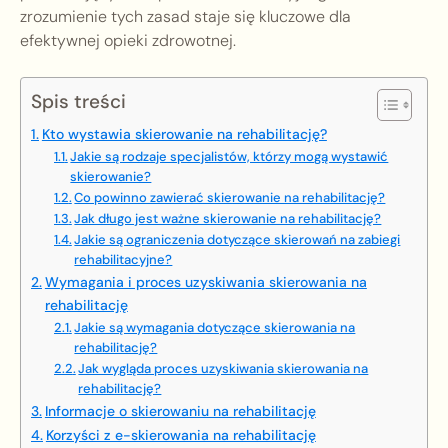
zrozumienie tych zasad staje się kluczowe dla
efektywnej opieki zdrowotnej.
Spis treści
Kto wystawia skierowanie na rehabilitację?
Jakie są rodzaje specjalistów, którzy mogą wystawić
skierowanie?
Co powinno zawierać skierowanie na rehabilitację?
Jak długo jest ważne skierowanie na rehabilitację?
Jakie są ograniczenia dotyczące skierowań na zabiegi
rehabilitacyjne?
Wymagania i proces uzyskiwania skierowania na
rehabilitację
Jakie są wymagania dotyczące skierowania na
rehabilitację?
Jak wygląda proces uzyskiwania skierowania na
rehabilitację?
Informacje o skierowaniu na rehabilitację
Korzyści z e-skierowania na rehabilitację