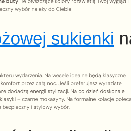
ne buty
. Te błyszczące kolory rozświetlą Twój wygląd i
teczny wybór należy do Ciebie!
óżowej sukienki
n
kteru wydarzenia. Na wesele idealne będą klasyczne
 komfort przez całą noc. Jeśli preferujesz wyraziste
óre dodadzą energii stylizacji. Na co dzień doskonale
 klasyki – czarne mokasyny. Na formalne kolacje pole
e bezpieczny i stylowy wybór.