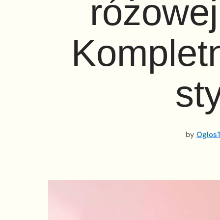
różowej
Kompletn
st
by
OglosT