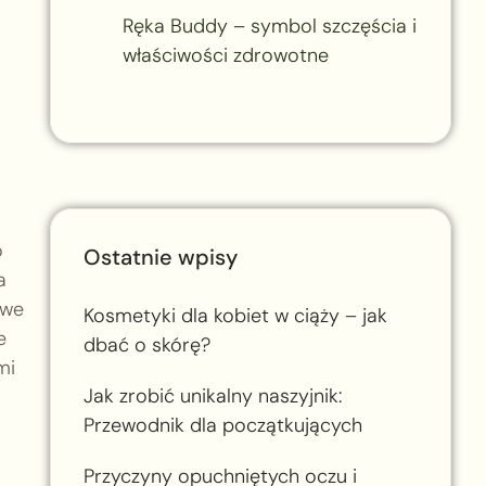
Ręka Buddy – symbol szczęścia i
właściwości zdrowotne
o
Ostatnie wpisy
a
owe
Kosmetyki dla kobiet w ciąży – jak
e
dbać o skórę?
mi
Jak zrobić unikalny naszyjnik:
Przewodnik dla początkujących
Przyczyny opuchniętych oczu i