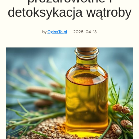
detoksykacja wątroby
by
OglosTo.pl
2025-04-13