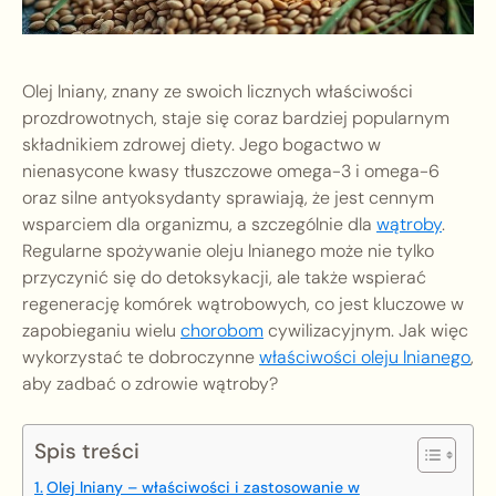
Olej lniany, znany ze swoich licznych właściwości
prozdrowotnych, staje się coraz bardziej popularnym
składnikiem zdrowej diety. Jego bogactwo w
nienasycone kwasy tłuszczowe omega-3 i omega-6
oraz silne antyoksydanty sprawiają, że jest cennym
wsparciem dla organizmu, a szczególnie dla
wątroby
.
Regularne spożywanie oleju lnianego może nie tylko
przyczynić się do detoksykacji, ale także wspierać
regenerację komórek wątrobowych, co jest kluczowe w
zapobieganiu wielu
chorobom
cywilizacyjnym. Jak więc
wykorzystać te dobroczynne
właściwości oleju lnianego
,
aby zadbać o zdrowie wątroby?
Spis treści
Olej lniany – właściwości i zastosowanie w