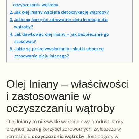
oczyszczaniu wątroby
Jak olej lniany wspiera detoksykację wątroby?
Jakie są korzyści zdrowotne oleju lnianego dla
wątroby?
Jak dawkować olej lniany – jak bezpiecznie go
stosować?
Jakie są przeciwwskazania i skutki uboczne
stosowania oleju lnianego?
Olej lniany – właściwości
i zastosowanie w
oczyszczaniu wątroby
Olej lniany
to niezwykle wartościowy produkt, który
przynosi szereg korzyści zdrowotnych, zwłaszcza w
kontekście
oczyszczania wątroby
. Jest bogaty w