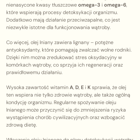
nienasycone kwasy tłuszczowe
omega-3
i
omega-6
,
które wspierają procesy detoksykacji organizmu.
Dodatkowo mają działanie przeciwzapalne, co jest
niezwykle istotne dla funkcjonowania wątroby.
Co więcej, olej lniany zawiera lignany – potężne
antyoksydanty, które pomagają zwalczać wolne rodniki.
Dzięki nim można zredukować stres oksydacyjny w
komórkach wątroby, co sprzyja ich regeneracji oraz
prawidłowemu działaniu.
Wysoka zawartość witamin
A
,
D
,
E
i
K
sprawia, że olej
ten wspiera nie tylko zdrowie wątroby, ale także ogólną
kondycję organizmu. Regularne spożywanie oleju
lnianego może przyczynić się do zmniejszenia ryzyka
wystąpienia chorób cywilizacyjnych oraz wzbogacić
zdrową dietę.
Włączenie oleju lnianego do planu detoksykacji wątroby