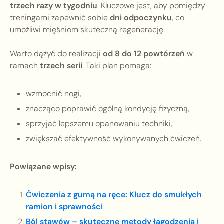
trzech razy w tygodniu
. Kluczowe jest, aby pomiędzy
treningami zapewnić sobie
dni odpoczynku
, co
umożliwi mięśniom skuteczną regenerację.
Warto dążyć do realizacji
od 8 do 12 powtórzeń
w
ramach
trzech serii
. Taki plan pomaga:
wzmocnić nogi,
znacząco poprawić ogólną kondycję fizyczną,
sprzyjać lepszemu opanowaniu techniki,
zwiększać efektywność wykonywanych ćwiczeń.
Powiązane wpisy:
Ćwiczenia z gumą na ręce: Klucz do smukłych
ramion i sprawności
Ból stawów – skuteczne metody łagodzenia i