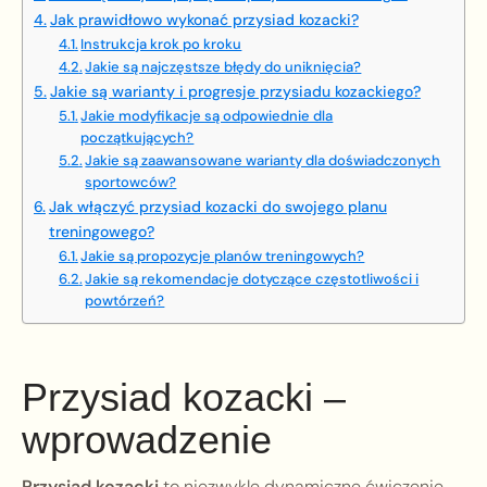
Jak prawidłowo wykonać przysiad kozacki?
Instrukcja krok po kroku
Jakie są najczęstsze błędy do uniknięcia?
Jakie są warianty i progresje przysiadu kozackiego?
Jakie modyfikacje są odpowiednie dla
początkujących?
Jakie są zaawansowane warianty dla doświadczonych
sportowców?
Jak włączyć przysiad kozacki do swojego planu
treningowego?
Jakie są propozycje planów treningowych?
Jakie są rekomendacje dotyczące częstotliwości i
powtórzeń?
Przysiad kozacki –
wprowadzenie
Przysiad kozacki
to niezwykle dynamiczne ćwiczenie,