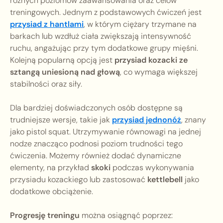
różnych poziomów zaawansowania oraz celów
treningowych. Jednym z podstawowych ćwiczeń jest
przysiad z hantlami
, w którym ciężary trzymane na
barkach lub wzdłuż ciała zwiększają intensywność
ruchu, angażując przy tym dodatkowe grupy mięśni.
Kolejną popularną opcją jest
przysiad kozacki ze
sztangą uniesioną nad głową
, co wymaga większej
stabilności oraz siły.
Dla bardziej doświadczonych osób dostępne są
trudniejsze wersje, takie jak
przysiad jednonóż
, znany
jako pistol squat. Utrzymywanie równowagi na jednej
nodze znacząco podnosi poziom trudności tego
ćwiczenia. Możemy również dodać dynamiczne
elementy, na przykład
skoki
podczas wykonywania
przysiadu kozackiego lub zastosować
kettlebell
jako
dodatkowe obciążenie.
Progresję treningu
można osiągnąć poprzez: