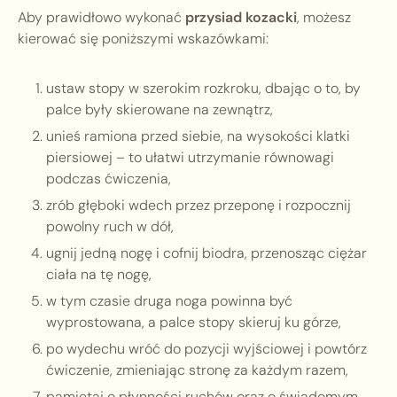
Aby prawidłowo wykonać
przysiad kozacki
, możesz
kierować się poniższymi wskazówkami:
ustaw stopy w szerokim rozkroku, dbając o to, by
palce były skierowane na zewnątrz,
unieś ramiona przed siebie, na wysokości klatki
piersiowej – to ułatwi utrzymanie równowagi
podczas ćwiczenia,
zrób głęboki wdech przez przeponę i rozpocznij
powolny ruch w dół,
ugnij jedną nogę i cofnij biodra, przenosząc ciężar
ciała na tę nogę,
w tym czasie druga noga powinna być
wyprostowana, a palce stopy skieruj ku górze,
po wydechu wróć do pozycji wyjściowej i powtórz
ćwiczenie, zmieniając stronę za każdym razem,
pamiętaj o płynności ruchów oraz o świadomym