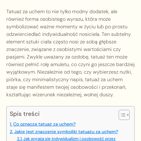
Tatuaż za uchem to nie tylko modny dodatek, ale
również forma osobistego wyrazu, która może
symbolizować ważne momenty w życiu lub po prostu
odzwierciedlać indywidualność nosiciela. Ten subtelny
element sztuki ciała często nosi ze sobą głębsze
znaczenie, związane z osobistymi wartościami czy
pasjami. Zwykle uważany za ozdobę, tatuaż ten może
również pełnić rolę amuletu, co czyni go jeszcze bardziej
wyjątkowym. Niezależnie od tego, czy wybierzesz nutki,
piórka, czy minimalistyczny napis, tatuaż za uchem
staje się manifestem twojej osobowości i przekonań,
kształtując wizerunek niezależnej, wolnej duszy.
Spis treści
Co oznacza tatuaż za uchem?
Jakie jest znaczenie symboliki tatuażu za uchem?
Jak wyraża się indywidualizm i osobowość przez