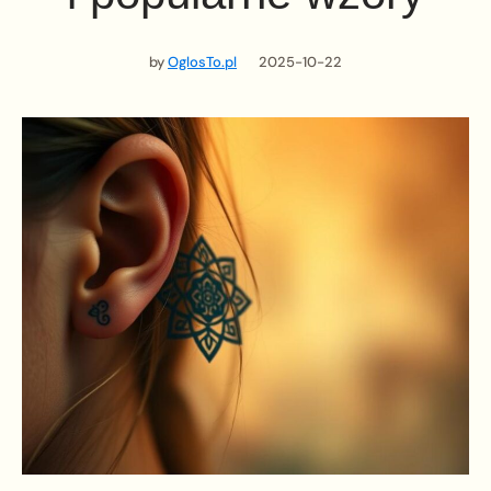
by
OglosTo.pl
2025-10-22