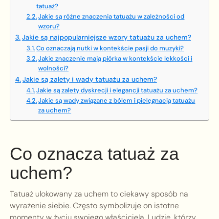
tatuaż?
Jakie są różne znaczenia tatuażu w zależności od
wzoru?
Jakie są najpopularniejsze wzory tatuażu za uchem?
Co oznaczają nutki w kontekście pasji do muzyki?
Jakie znaczenie mają piórka w kontekście lekkości i
wolności?
Jakie są zalety i wady tatuażu za uchem?
Jakie są zalety dyskrecji i elegancji tatuażu za uchem?
Jakie są wady związane z bólem i pielęgnacją tatuażu
za uchem?
Co oznacza tatuaż za
uchem?
Tatuaż ulokowany za uchem to ciekawy sposób na
wyrażenie siebie. Często symbolizuje on istotne
momenty w życiu swojego właściciela. Ludzie, którzy