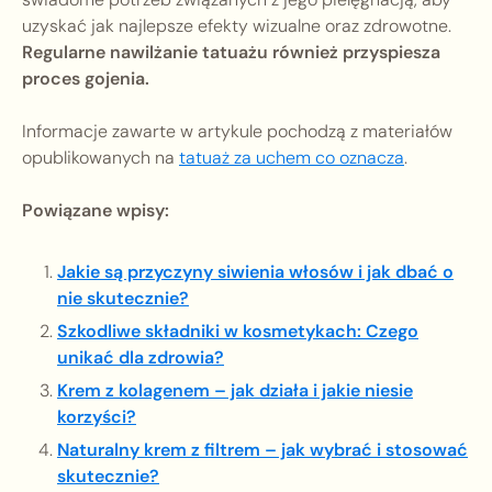
uzyskać jak najlepsze efekty wizualne oraz zdrowotne.
Regularne nawilżanie tatuażu również przyspiesza
proces gojenia.
Informacje zawarte w artykule pochodzą z materiałów
opublikowanych na
tatuaż za uchem co oznacza
.
Powiązane wpisy:
Jakie są przyczyny siwienia włosów i jak dbać o
nie skutecznie?
Szkodliwe składniki w kosmetykach: Czego
unikać dla zdrowia?
Krem z kolagenem – jak działa i jakie niesie
korzyści?
Naturalny krem z filtrem – jak wybrać i stosować
skutecznie?