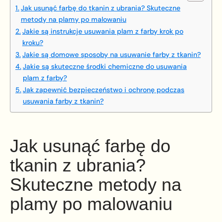
Jak usunąć farbę do tkanin z ubrania? Skuteczne
metody na plamy po malowaniu
Jakie są instrukcje usuwania plam z farby krok po
kroku?
Jakie są domowe sposoby na usuwanie farby z tkanin?
Jakie są skuteczne środki chemiczne do usuwania
plam z farby?
Jak zapewnić bezpieczeństwo i ochronę podczas
usuwania farby z tkanin?
Jak usunąć farbę do
tkanin z ubrania?
Skuteczne metody na
plamy po malowaniu