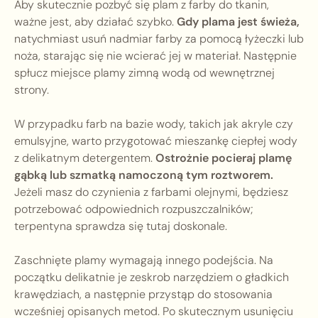
Aby skutecznie pozbyć się plam z farby do tkanin,
ważne jest, aby działać szybko.
Gdy plama jest świeża,
natychmiast usuń nadmiar farby za pomocą łyżeczki lub
noża, starając się nie wcierać jej w materiał. Następnie
spłucz miejsce plamy zimną wodą od wewnętrznej
strony.
W przypadku farb na bazie wody, takich jak akryle czy
emulsyjne, warto przygotować mieszankę ciepłej wody
z delikatnym detergentem.
Ostrożnie pocieraj plamę
gąbką lub szmatką namoczoną tym roztworem.
Jeżeli masz do czynienia z farbami olejnymi, będziesz
potrzebować odpowiednich rozpuszczalników;
terpentyna sprawdza się tutaj doskonale.
Zaschnięte plamy wymagają innego podejścia. Na
początku delikatnie je zeskrob narzędziem o gładkich
krawędziach, a następnie przystąp do stosowania
wcześniej opisanych metod. Po skutecznym usunięciu