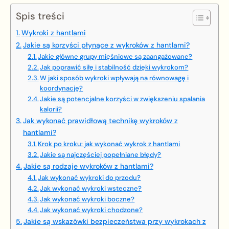
Spis treści
Wykroki z hantlami
Jakie są korzyści płynące z wykroków z hantlami?
Jakie główne grupy mięśniowe są zaangażowane?
Jak poprawić siłę i stabilność dzięki wykrokom?
W jaki sposób wykroki wpływają na równowagę i
koordynację?
Jakie są potencjalne korzyści w zwiększeniu spalania
kalorii?
Jak wykonać prawidłową technikę wykroków z
hantlami?
Krok po kroku: jak wykonać wykrok z hantlami
Jakie są najczęściej popełniane błędy?
Jakie są rodzaje wykroków z hantlami?
Jak wykonać wykroki do przodu?
Jak wykonać wykroki wsteczne?
Jak wykonać wykroki boczne?
Jak wykonać wykroki chodzone?
Jakie są wskazówki bezpieczeństwa przy wykrokach z