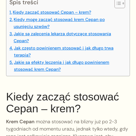
Spis treści
Kiedy zacząć stosować Cepan – krem?
Kiedy mogę zacząć stosować krem Cepan po
usunięciu szwów?
Jakie są zalecenia lekarza dotyczące stosowania
Cepan?
Jak często powinienem stosować i jak długo trwa
terapia?
Jakie są efekty leczenia i jak długo powinienem
stosować krem Cepan?
Kiedy zacząć stosować
Cepan – krem?
Krem Cepan
można stosować na blizny już po 2-3
tygodniach od momentu urazu, jednak tylko wtedy, gdy